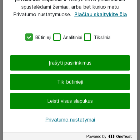
Įgyvendinti projektai
spustelėdami žemiau, arba bet kuriuo metu
Atea ekspertų patarimai verslui
Privatumo nustatymuose.
Plačiau skaitykite čia
UAB „ATEA“
Būtinieji
Analitiniai
Tiksliniai
eShop@atea.lt
J. Rutkausko g. 6, Vilnius
Įrašyti pasirinkimus
Atea kontaktai
Tik būtinieji
Aplankykite mus
Leisti visus slapukus
LinkedIn
Facebook
Privatumo nustatymai
Renginiai