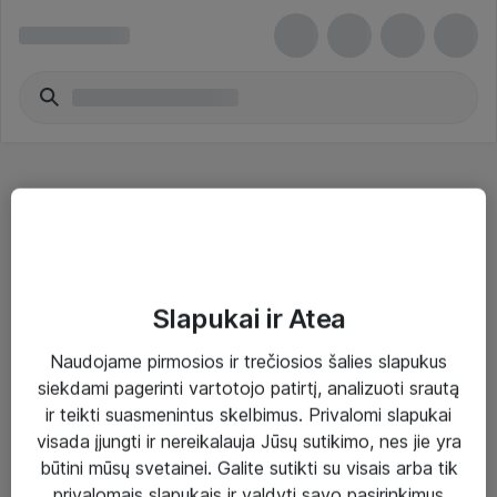
SFP imtuvai - Hewlett Packard Enterprise
Slapukai ir Atea
Naudojame pirmosios ir trečiosios šalies slapukus
Sprendimai ir paslaugos
siekdami pagerinti vartotojo patirtį, analizuoti srautą
ir teikti suasmenintus skelbimus. Privalomi slapukai
Paslaugos
visada įjungti ir nereikalauja Jūsų sutikimo, nes jie yra
Sprendimai
būtini mūsų svetainei. Galite sutikti su visais arba tik
privalomais slapukais ir valdyti savo pasirinkimus