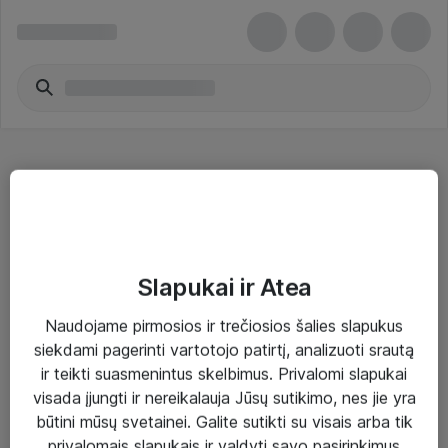
3G / 4G modemai - HP Inc.
Slapukai ir Atea
Naudojame pirmosios ir trečiosios šalies slapukus
Sprendimai ir paslaugos
siekdami pagerinti vartotojo patirtį, analizuoti srautą
ir teikti suasmenintus skelbimus. Privalomi slapukai
Paslaugos
visada įjungti ir nereikalauja Jūsų sutikimo, nes jie yra
Sprendimai
būtini mūsų svetainei. Galite sutikti su visais arba tik
privalomais slapukais ir valdyti savo pasirinkimus