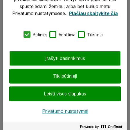
Įgyvendinti projektai
spustelėdami žemiau, arba bet kuriuo metu
Atea ekspertų patarimai verslui
Privatumo nustatymuose.
Plačiau skaitykite čia
UAB „ATEA“
Būtinieji
Analitiniai
Tiksliniai
eShop@atea.lt
J. Rutkausko g. 6, Vilnius
Įrašyti pasirinkimus
Atea kontaktai
Tik būtinieji
Aplankykite mus
Leisti visus slapukus
LinkedIn
Facebook
Privatumo nustatymai
Renginiai