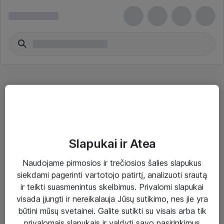
10/100 šakotuvai ir komutatoriai
Slapukai ir Atea
Naudojame pirmosios ir trečiosios šalies slapukus
Sprendimai ir paslaugos
siekdami pagerinti vartotojo patirtį, analizuoti srautą
ir teikti suasmenintus skelbimus. Privalomi slapukai
Paslaugos
visada įjungti ir nereikalauja Jūsų sutikimo, nes jie yra
Sprendimai
būtini mūsų svetainei. Galite sutikti su visais arba tik
privalomais slapukais ir valdyti savo pasirinkimus