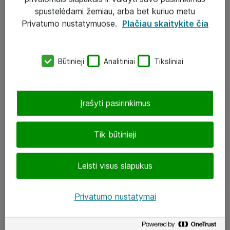
Įgyvendinti projektai
spustelėdami žemiau, arba bet kuriuo metu
Atea ekspertų patarimai verslui
Privatumo nustatymuose.
Plačiau skaitykite čia
UAB „ATEA“
Būtinieji
Analitiniai
Tiksliniai
eShop@atea.lt
J. Rutkausko g. 6, Vilnius
Įrašyti pasirinkimus
Atea kontaktai
Tik būtinieji
Aplankykite mus
Leisti visus slapukus
LinkedIn
Facebook
Privatumo nustatymai
Renginiai