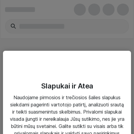
Gigabit šakotuvai ir komutatoriai - ASUS
Slapukai ir Atea
Naudojame pirmosios ir trečiosios šalies slapukus
Sprendimai ir paslaugos
siekdami pagerinti vartotojo patirtį, analizuoti srautą
ir teikti suasmenintus skelbimus. Privalomi slapukai
Paslaugos
visada įjungti ir nereikalauja Jūsų sutikimo, nes jie yra
Sprendimai
būtini mūsų svetainei. Galite sutikti su visais arba tik
privalomais slapukais ir valdyti savo pasirinkimus