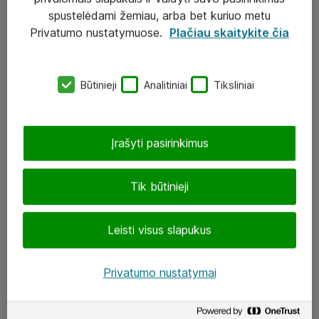
Įgyvendinti projektai
spustelėdami žemiau, arba bet kuriuo metu
Atea ekspertų patarimai verslui
Privatumo nustatymuose.
Plačiau skaitykite čia
UAB „ATEA“
Būtinieji
Analitiniai
Tiksliniai
eShop@atea.lt
J. Rutkausko g. 6, Vilnius
Įrašyti pasirinkimus
Atea kontaktai
Tik būtinieji
Aplankykite mus
Leisti visus slapukus
LinkedIn
Facebook
Privatumo nustatymai
Renginiai