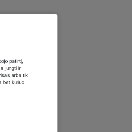
ojo patirtį,
 įjungti ir
visais arba tik
a bet kuriuo