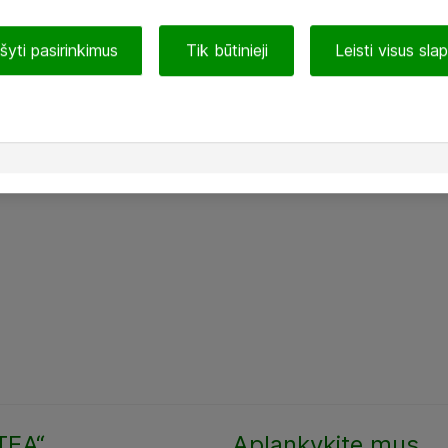
ašyti pasirinkimus
Tik būtinieji
Leisti visus sla
TEA“
Aplankykite mus