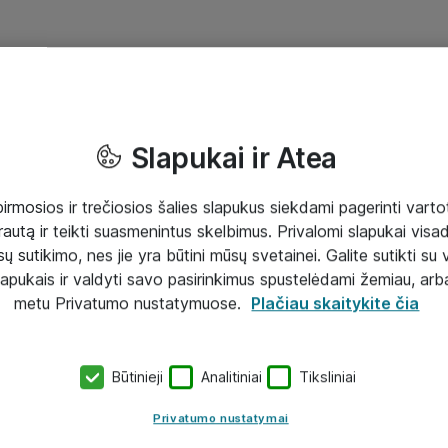
Slapukai ir Atea
mosios ir trečiosios šalies slapukus siekdami pagerinti vartot
rautą ir teikti suasmenintus skelbimus. Privalomi slapukai visada
ų sutikimo, nes jie yra būtini mūsų svetainei. Galite sutikti su 
lapukais ir valdyti savo pasirinkimus spustelėdami žemiau, arb
metu Privatumo nustatymuose.
Plačiau skaitykite čia
Būtinieji
Analitiniai
Tiksliniai
Privatumo nustatymai