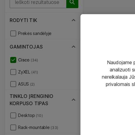
RODYTI TIK
Prekės sandėlyje
GAMINTOJAS
Cisco
(34)
Naudojame pir
analizuoti s
ZyXEL
(41)
nereikalauja Jūs
privalomais s
ASUS
(2)
TINKLO ĮRENGINIO
KORPUSO TIPAS
Desktop
(10)
Rack-mountable
(33)