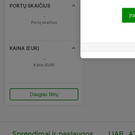
PORTŲ SKAIČIUS
Įr
-
Portų skaičius
KAINA (EUR)
-
Kaina (EUR)
Daugiau filtrų
Sprendimai ir paslaugos
UAB „A