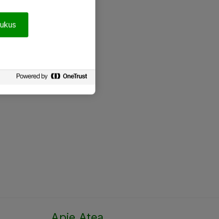
pukus
Apie Atea