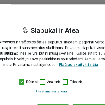
Slapukai ir Atea
mosios ir trečiosios šalies slapukus siekdami pagerinti vartot
rautą ir teikti suasmenintus skelbimus. Privalomi slapukai visada
ų sutikimo, nes jie yra būtini mūsų svetainei. Galite sutikti su 
lapukais ir valdyti savo pasirinkimus spustelėdami žemiau, arb
metu Privatumo nustatymuose.
Plačiau skaitykite čia
Būtinieji
Analitiniai
Tiksliniai
Privatumo nustatymai