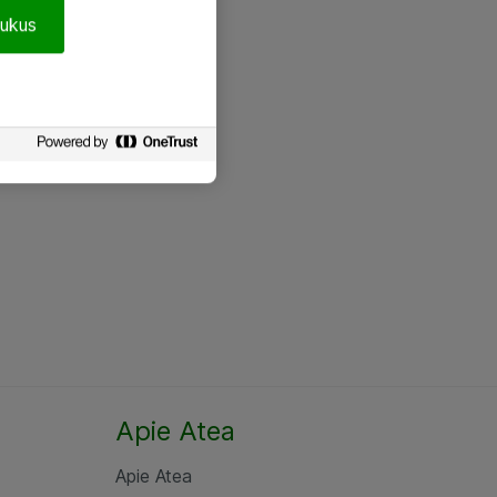
pukus
Apie Atea
Apie Atea