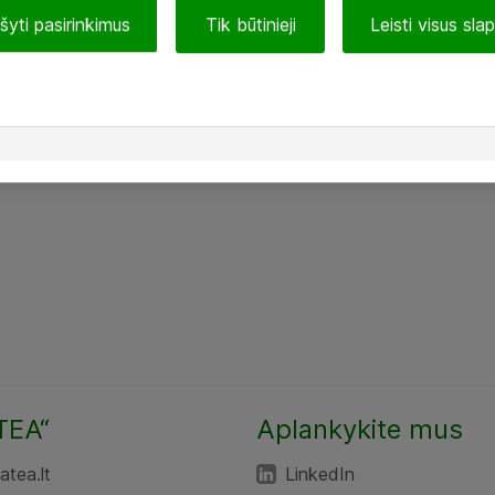
ašyti pasirinkimus
Tik būtinieji
Leisti visus sla
TEA“
Aplankykite mus
tea.lt
LinkedIn