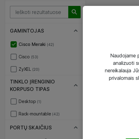
GAMINTOJAS
Cisco Meraki
(42)
Naudojame pir
Cisco
(53)
analizuoti s
ZyXEL
(20)
nereikalauja Jūs
privalomais s
TINKLO ĮRENGINIO
KORPUSO TIPAS
Desktop
(1)
Rack-mountable
(42)
PORTŲ SKAIČIUS
-