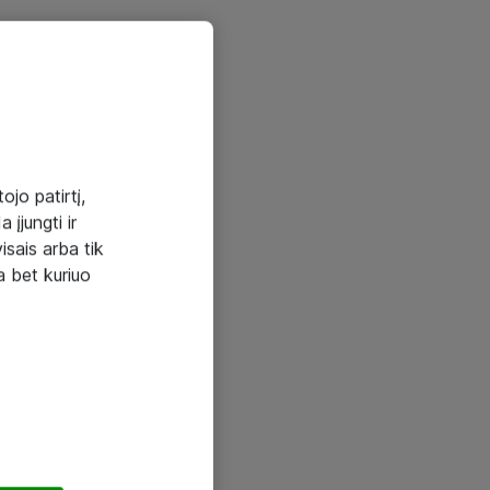
ojo patirtį,
 įjungti ir
visais arba tik
a bet kuriuo