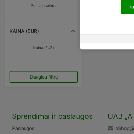
Portų skaičius
Įr
KAINA (EUR)
-
Kaina (EUR)
Daugiau filtrų
Sprendimai ir paslaugos
UAB „A
Paslaugos
eShop@a