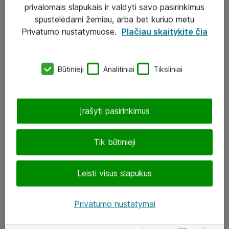
Sprendimai
privalomais slapukais ir valdyti savo pasirinkimus
spustelėdami žemiau, arba bet kuriuo metu
Įgyvendinti projektai
Privatumo nustatymuose.
Plačiau skaitykite čia
Atea ekspertų patarimai verslui
Būtinieji
Analitiniai
Tiksliniai
UAB „ATEA“
eShop@atea.lt
Įrašyti pasirinkimus
J. Rutkausko g. 6, Vilnius
Atea kontaktai
Tik būtinieji
Aplankykite mus
Leisti visus slapukus
LinkedIn
Privatumo nustatymai
Facebook
Renginiai