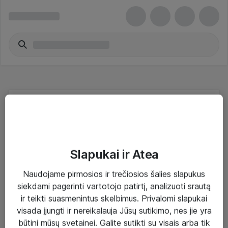
Nevaldomieji komutatoriai - Hewlett
Packard Enterprise
Slapukai ir Atea
Naudojame pirmosios ir trečiosios šalies slapukus
siekdami pagerinti vartotojo patirtį, analizuoti srautą
Sprendimai ir paslaugos
ir teikti suasmenintus skelbimus. Privalomi slapukai
visada įjungti ir nereikalauja Jūsų sutikimo, nes jie yra
Paslaugos
būtini mūsų svetainei. Galite sutikti su visais arba tik