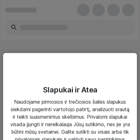
Bevieliai adapteriai - Intel
Slapukai ir Atea
Naudojame pirmosios ir trečiosios šalies slapukus
Sprendimai ir paslaugos
siekdami pagerinti vartotojo patirtį, analizuoti srautą
ir teikti suasmenintus skelbimus. Privalomi slapukai
Paslaugos
visada įjungti ir nereikalauja Jūsų sutikimo, nes jie yra
Sprendimai
būtini mūsų svetainei. Galite sutikti su visais arba tik
privalomais slapukais ir valdyti savo pasirinkimus