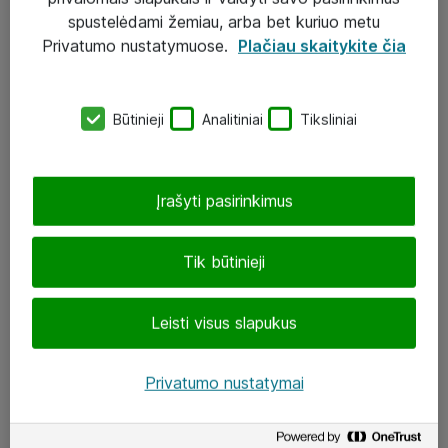
Įgyvendinti projektai
spustelėdami žemiau, arba bet kuriuo metu
Atea ekspertų patarimai verslui
Privatumo nustatymuose.
Plačiau skaitykite čia
UAB „ATEA“
Būtinieji
Analitiniai
Tiksliniai
eShop@atea.lt
J. Rutkausko g. 6, Vilnius
Įrašyti pasirinkimus
Atea kontaktai
Tik būtinieji
Aplankykite mus
Leisti visus slapukus
LinkedIn
Facebook
Privatumo nustatymai
Renginiai