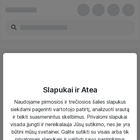
Kiti tinklo adapteriai - MSI
Slapukai ir Atea
Naudojame pirmosios ir trečiosios šalies slapukus
Sprendimai ir paslaugos
siekdami pagerinti vartotojo patirtį, analizuoti srautą
ir teikti suasmenintus skelbimus. Privalomi slapukai
Paslaugos
visada įjungti ir nereikalauja Jūsų sutikimo, nes jie yra
Sprendimai
būtini mūsų svetainei. Galite sutikti su visais arba tik
privalomais slapukais ir valdyti savo pasirinkimus