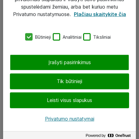
Įgyvendinti projektai
spustelėdami žemiau, arba bet kuriuo metu
Atea ekspertų patarimai verslui
Privatumo nustatymuose.
Plačiau skaitykite čia
UAB „ATEA“
Būtinieji
Analitiniai
Tiksliniai
eShop@atea.lt
J. Rutkausko g. 6, Vilnius
Įrašyti pasirinkimus
Atea kontaktai
Tik būtinieji
Aplankykite mus
Leisti visus slapukus
LinkedIn
Facebook
Privatumo nustatymai
Renginiai