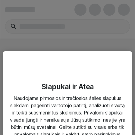
Laidiniai adapteriai - HP Inc.
Slapukai ir Atea
Naudojame pirmosios ir trečiosios šalies slapukus
Sprendimai ir paslaugos
siekdami pagerinti vartotojo patirtį, analizuoti srautą
ir teikti suasmenintus skelbimus. Privalomi slapukai
Paslaugos
visada įjungti ir nereikalauja Jūsų sutikimo, nes jie yra
Sprendimai
būtini mūsų svetainei. Galite sutikti su visais arba tik
privalomais slapukais ir valdyti savo pasirinkimus