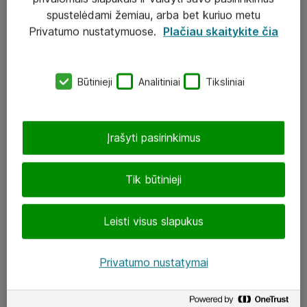
Įgyvendinti projektai
spustelėdami žemiau, arba bet kuriuo metu
Atea ekspertų patarimai verslui
Privatumo nustatymuose.
Plačiau skaitykite čia
UAB „ATEA“
Būtinieji
Analitiniai
Tiksliniai
eShop@atea.lt
J. Rutkausko g. 6, Vilnius
Įrašyti pasirinkimus
Atea kontaktai
Tik būtinieji
Aplankykite mus
Leisti visus slapukus
LinkedIn
Facebook
Privatumo nustatymai
Renginiai