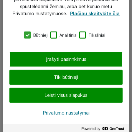
Įgyvendinti projektai
spustelėdami žemiau, arba bet kuriuo metu
Atea ekspertų patarimai verslui
Privatumo nustatymuose.
Plačiau skaitykite čia
UAB „ATEA“
Būtinieji
Analitiniai
Tiksliniai
eShop@atea.lt
J. Rutkausko g. 6, Vilnius
Įrašyti pasirinkimus
Atea kontaktai
Tik būtinieji
Aplankykite mus
Leisti visus slapukus
LinkedIn
Facebook
Privatumo nustatymai
Renginiai