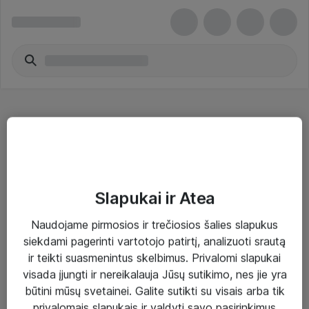
PCI-E adapteriai - Cisco
Slapukai ir Atea
Naudojame pirmosios ir trečiosios šalies slapukus
Sprendimai ir paslaugos
siekdami pagerinti vartotojo patirtį, analizuoti srautą
ir teikti suasmenintus skelbimus. Privalomi slapukai
Paslaugos
visada įjungti ir nereikalauja Jūsų sutikimo, nes jie yra
Sprendimai
būtini mūsų svetainei. Galite sutikti su visais arba tik
privalomais slapukais ir valdyti savo pasirinkimus