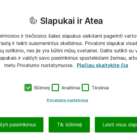
Slapukai ir Atea
mosios ir trečiosios šalies slapukus siekdami pagerinti vartot
rautą ir teikti suasmenintus skelbimus. Privalomi slapukai visada
ų sutikimo, nes jie yra būtini mūsų svetainei. Galite sutikti su 
lapukais ir valdyti savo pasirinkimus spustelėdami žemiau, arb
metu Privatumo nustatymuose.
Plačiau skaitykite čia
Būtinieji
Analitiniai
Tiksliniai
Privatumo nustatymai
ašyti pasirinkimus
Tik būtinieji
Leisti visus sla