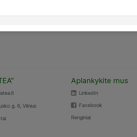
TEA“
Aplankykite mus
tea.lt
LinkedIn
Facebook
usko g. 6, Vilnius
Renginiai
tai