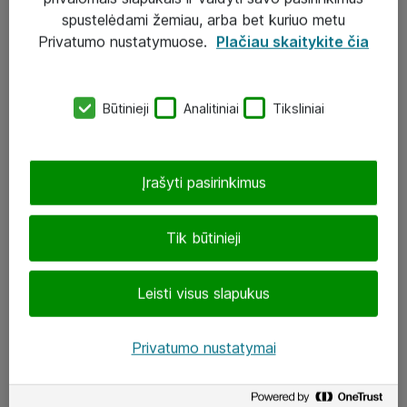
Įgyvendinti projektai
spustelėdami žemiau, arba bet kuriuo metu
Atea ekspertų patarimai verslui
Privatumo nustatymuose.
Plačiau skaitykite čia
UAB „ATEA“
Būtinieji
Analitiniai
Tiksliniai
eShop@atea.lt
J. Rutkausko g. 6, Vilnius
Įrašyti pasirinkimus
Atea kontaktai
Tik būtinieji
Aplankykite mus
Leisti visus slapukus
LinkedIn
Facebook
Privatumo nustatymai
Renginiai