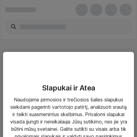
Specializuoti tinklo įrenginiai - Logitech
Slapukai ir Atea
Naudojame pirmosios ir trečiosios šalies slapukus
Sprendimai ir paslaugos
siekdami pagerinti vartotojo patirtį, analizuoti srautą
ir teikti suasmenintus skelbimus. Privalomi slapukai
Paslaugos
visada įjungti ir nereikalauja Jūsų sutikimo, nes jie yra
Sprendimai
būtini mūsų svetainei. Galite sutikti su visais arba tik
privalomais slapukais ir valdyti savo pasirinkimus