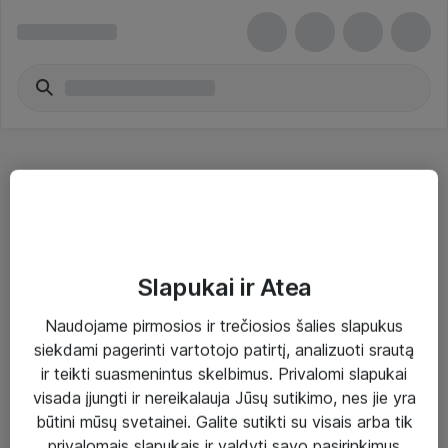
Kiti tinklo kabeliai
Slapukai ir Atea
Naudojame pirmosios ir trečiosios šalies slapukus
Sprendimai ir paslaugos
siekdami pagerinti vartotojo patirtį, analizuoti srautą
ir teikti suasmenintus skelbimus. Privalomi slapukai
Paslaugos
visada įjungti ir nereikalauja Jūsų sutikimo, nes jie yra
Sprendimai
būtini mūsų svetainei. Galite sutikti su visais arba tik
privalomais slapukais ir valdyti savo pasirinkimus