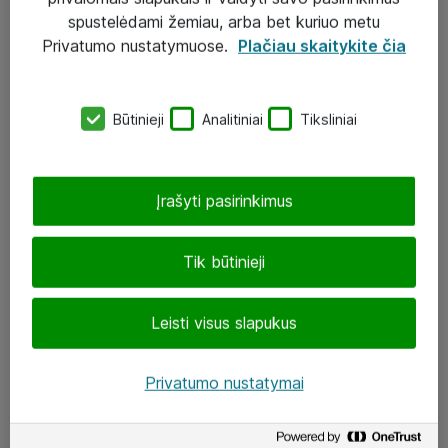
Įgyvendinti projektai
spustelėdami žemiau, arba bet kuriuo metu
Atea ekspertų patarimai verslui
Privatumo nustatymuose.
Plačiau skaitykite čia
UAB „ATEA“
Būtinieji
Analitiniai
Tiksliniai
eShop@atea.lt
J. Rutkausko g. 6, Vilnius
Įrašyti pasirinkimus
Atea kontaktai
Tik būtinieji
Aplankykite mus
Leisti visus slapukus
LinkedIn
Facebook
Privatumo nustatymai
Renginiai