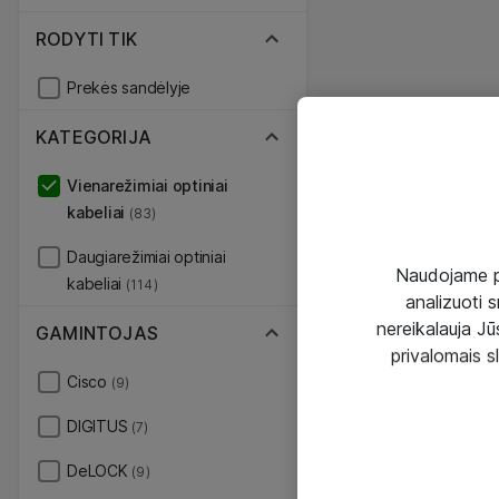
RODYTI TIK
Prekės sandėlyje
KATEGORIJA
Vienarežimiai optiniai
kabeliai
(83)
Daugiarežimiai optiniai
Naudojame pir
kabeliai
(114)
analizuoti s
nereikalauja Jūs
GAMINTOJAS
privalomais s
Cisco
(9)
DIGITUS
(7)
DeLOCK
(9)