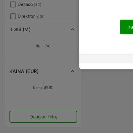
Deltaco
(30)
Direktronik
(6)
Įr
ILGIS (M)
-
Ilgis (m)
KAINA (EUR)
-
Kaina (EUR)
Daugiau filtrų