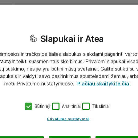
Slapukai ir Atea
mosios ir trečiosios šalies slapukus siekdami pagerinti vartot
rautą ir teikti suasmenintus skelbimus. Privalomi slapukai visada
ų sutikimo, nes jie yra būtini mūsų svetainei. Galite sutikti su 
lapukais ir valdyti savo pasirinkimus spustelėdami žemiau, arb
metu Privatumo nustatymuose.
Plačiau skaitykite čia
Būtinieji
Analitiniai
Tiksliniai
Privatumo nustatymai