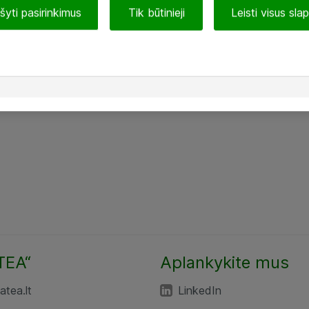
ašyti pasirinkimus
Tik būtinieji
Leisti visus sla
TEA“
Aplankykite mus
tea.lt
LinkedIn