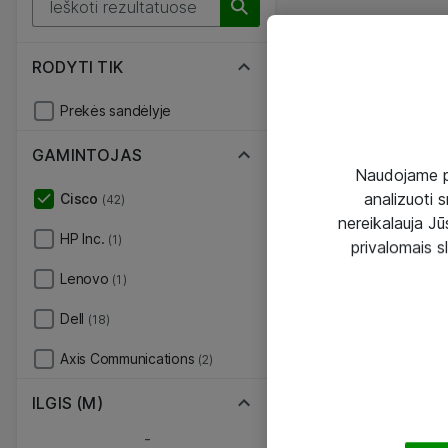
RODYTI TIK
Prekės sandėlyje
GAMINTOJAS
Naudojame pir
analizuoti s
Cisco
(42)
nereikalauja Jūs
HP Inc.
(1)
privalomais s
Lenovo
(1)
Dell
(18)
Axis Communications
(2)
ILGIS (M)
-