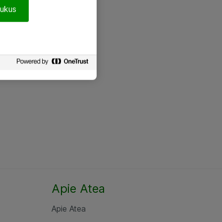
pukus
Apie Atea
Apie Atea