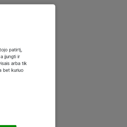
ojo patirtį,
 įjungti ir
visais arba tik
a bet kuriuo