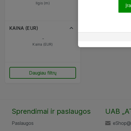
Ilgis (m)
Įr
KAINA (EUR)
-
Kaina (EUR)
Daugiau filtrų
Sprendimai ir paslaugos
UAB „A
Paslaugos
eShop@a