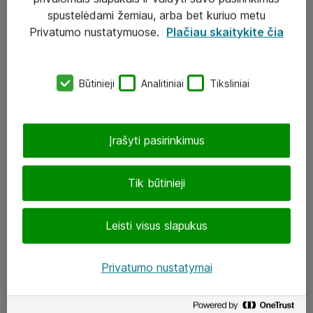
Įgyvendinti projektai
spustelėdami žemiau, arba bet kuriuo metu
Atea ekspertų patarimai verslui
Privatumo nustatymuose.
Plačiau skaitykite čia
UAB „ATEA“
Būtinieji
Analitiniai
Tiksliniai
eShop@atea.lt
J. Rutkausko g. 6, Vilnius
Įrašyti pasirinkimus
Atea kontaktai
Tik būtinieji
Aplankykite mus
Leisti visus slapukus
LinkedIn
Facebook
Privatumo nustatymai
Renginiai