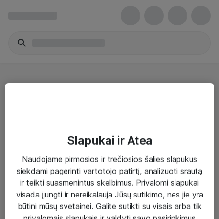
Specializuoti tinklo kabeliai - Cisco Meraki
Slapukai ir Atea
Naudojame pirmosios ir trečiosios šalies slapukus
Sprendimai ir paslaugos
siekdami pagerinti vartotojo patirtį, analizuoti srautą
ir teikti suasmenintus skelbimus. Privalomi slapukai
Paslaugos
visada įjungti ir nereikalauja Jūsų sutikimo, nes jie yra
Sprendimai
būtini mūsų svetainei. Galite sutikti su visais arba tik
privalomais slapukais ir valdyti savo pasirinkimus