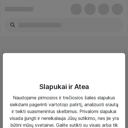
Specializuoti tinklo kabeliai - Hewlett
Packard Enterprise
Slapukai ir Atea
Naudojame pirmosios ir trečiosios šalies slapukus
siekdami pagerinti vartotojo patirtį, analizuoti srautą
Sprendimai ir paslaugos
ir teikti suasmenintus skelbimus. Privalomi slapukai
visada įjungti ir nereikalauja Jūsų sutikimo, nes jie yra
Paslaugos
būtini mūsų svetainei. Galite sutikti su visais arba tik