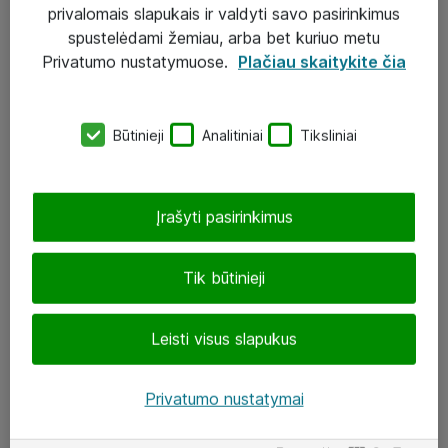
Sprendimai
privalomais slapukais ir valdyti savo pasirinkimus
spustelėdami žemiau, arba bet kuriuo metu
Įgyvendinti projektai
Privatumo nustatymuose.
Plačiau skaitykite čia
Atea ekspertų patarimai verslui
Būtinieji
Analitiniai
Tiksliniai
UAB „ATEA“
eShop@atea.lt
Įrašyti pasirinkimus
J. Rutkausko g. 6, Vilnius
Atea kontaktai
Tik būtinieji
Aplankykite mus
Leisti visus slapukus
LinkedIn
Privatumo nustatymai
Facebook
Renginiai