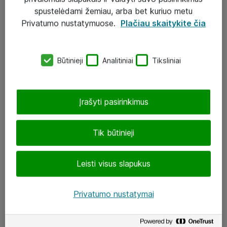
Įgyvendinti projektai
spustelėdami žemiau, arba bet kuriuo metu
Atea ekspertų patarimai verslui
Privatumo nustatymuose.
Plačiau skaitykite čia
UAB „ATEA“
Būtinieji
Analitiniai
Tiksliniai
eShop@atea.lt
J. Rutkausko g. 6, Vilnius
Įrašyti pasirinkimus
Atea kontaktai
Tik būtinieji
Aplankykite mus
Leisti visus slapukus
LinkedIn
Facebook
Privatumo nustatymai
Renginiai