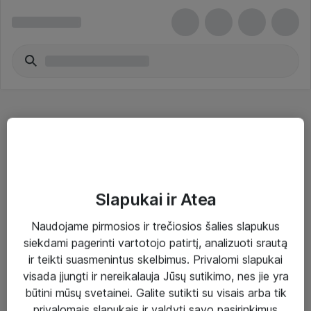
Specializuoti tinklo kabeliai - Jabra
Slapukai ir Atea
Naudojame pirmosios ir trečiosios šalies slapukus
Sprendimai ir paslaugos
siekdami pagerinti vartotojo patirtį, analizuoti srautą
ir teikti suasmenintus skelbimus. Privalomi slapukai
Paslaugos
visada įjungti ir nereikalauja Jūsų sutikimo, nes jie yra
Sprendimai
būtini mūsų svetainei. Galite sutikti su visais arba tik
privalomais slapukais ir valdyti savo pasirinkimus