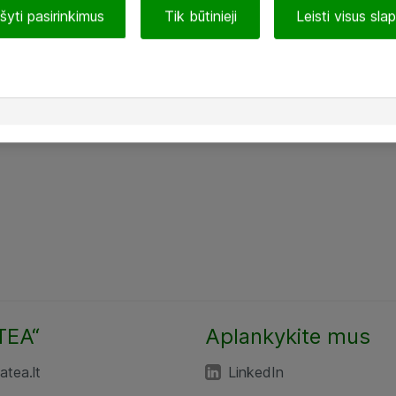
ašyti pasirinkimus
Tik būtinieji
Leisti visus sla
TEA“
Aplankykite mus
tea.lt
LinkedIn