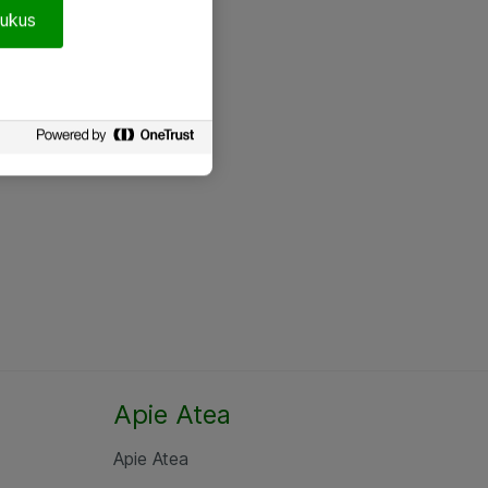
pukus
Apie Atea
Apie Atea