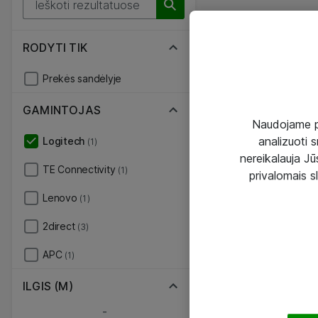
RODYTI TIK
Prekės sandėlyje
GAMINTOJAS
Naudojame pir
analizuoti s
Logitech
(1)
nereikalauja Jūs
TE Connectivity
(1)
privalomais s
Lenovo
(1)
2direct
(3)
APC
(1)
ILGIS (M)
-