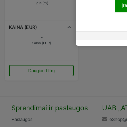
Ilgis (m)
Įr
KAINA (EUR)
-
Kaina (EUR)
Daugiau filtrų
Sprendimai ir paslaugos
UAB „A
Paslaugos
eShop@a