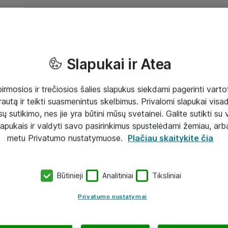
Slapukai ir Atea
mosios ir trečiosios šalies slapukus siekdami pagerinti vartot
rautą ir teikti suasmenintus skelbimus. Privalomi slapukai visada
ų sutikimo, nes jie yra būtini mūsų svetainei. Galite sutikti su 
lapukais ir valdyti savo pasirinkimus spustelėdami žemiau, arb
metu Privatumo nustatymuose.
Plačiau skaitykite čia
Būtinieji
Analitiniai
Tiksliniai
Privatumo nustatymai