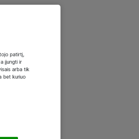
ojo patirtį,
 įjungti ir
visais arba tik
a bet kuriuo