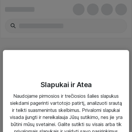
Vytos poros kabeliai - APC
Slapukai ir Atea
Naudojame pirmosios ir trečiosios šalies slapukus
Sprendimai ir paslaugos
siekdami pagerinti vartotojo patirtį, analizuoti srautą
ir teikti suasmenintus skelbimus. Privalomi slapukai
Paslaugos
visada įjungti ir nereikalauja Jūsų sutikimo, nes jie yra
Sprendimai
būtini mūsų svetainei. Galite sutikti su visais arba tik
privalomais slapukais ir valdyti savo pasirinkimus