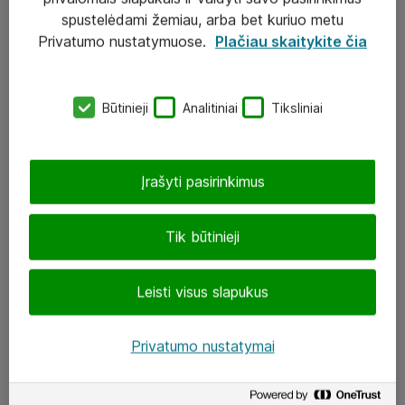
Įgyvendinti projektai
spustelėdami žemiau, arba bet kuriuo metu
Atea ekspertų patarimai verslui
Privatumo nustatymuose.
Plačiau skaitykite čia
UAB „ATEA“
Būtinieji
Analitiniai
Tiksliniai
eShop@atea.lt
J. Rutkausko g. 6, Vilnius
Įrašyti pasirinkimus
Atea kontaktai
Tik būtinieji
Aplankykite mus
Leisti visus slapukus
LinkedIn
Facebook
Privatumo nustatymai
Renginiai