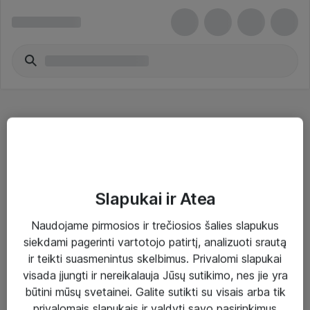
Vytos poros kabeliai - HP Inc.
Slapukai ir Atea
Naudojame pirmosios ir trečiosios šalies slapukus
Sprendimai ir paslaugos
siekdami pagerinti vartotojo patirtį, analizuoti srautą
ir teikti suasmenintus skelbimus. Privalomi slapukai
Paslaugos
visada įjungti ir nereikalauja Jūsų sutikimo, nes jie yra
Sprendimai
būtini mūsų svetainei. Galite sutikti su visais arba tik
privalomais slapukais ir valdyti savo pasirinkimus