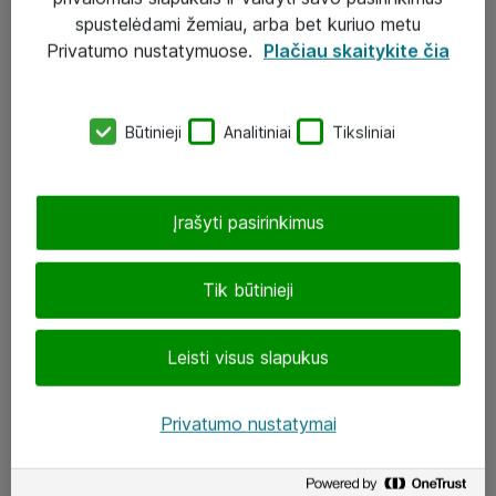
Įgyvendinti projektai
spustelėdami žemiau, arba bet kuriuo metu
Atea ekspertų patarimai verslui
Privatumo nustatymuose.
Plačiau skaitykite čia
UAB „ATEA“
Būtinieji
Analitiniai
Tiksliniai
eShop@atea.lt
J. Rutkausko g. 6, Vilnius
Įrašyti pasirinkimus
Atea kontaktai
Tik būtinieji
Aplankykite mus
Leisti visus slapukus
LinkedIn
Facebook
Privatumo nustatymai
Renginiai