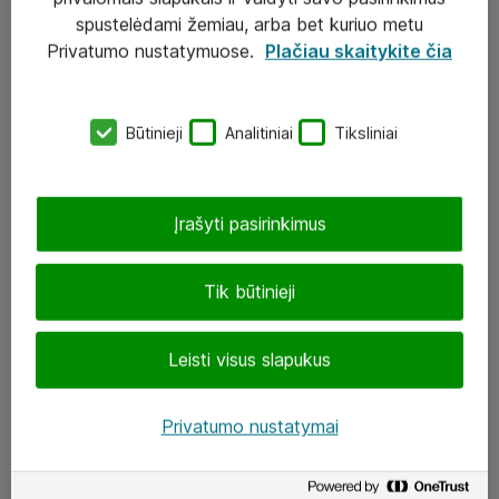
Įgyvendinti projektai
spustelėdami žemiau, arba bet kuriuo metu
Atea ekspertų patarimai verslui
Privatumo nustatymuose.
Plačiau skaitykite čia
UAB „ATEA“
Būtinieji
Analitiniai
Tiksliniai
eShop@atea.lt
J. Rutkausko g. 6, Vilnius
Įrašyti pasirinkimus
Atea kontaktai
Tik būtinieji
Aplankykite mus
Leisti visus slapukus
LinkedIn
Facebook
Privatumo nustatymai
Renginiai