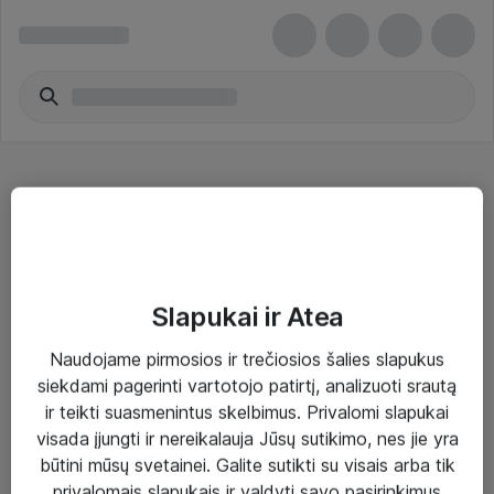
Vytos poros kabeliai - Jabra
Slapukai ir Atea
Naudojame pirmosios ir trečiosios šalies slapukus
Sprendimai ir paslaugos
siekdami pagerinti vartotojo patirtį, analizuoti srautą
ir teikti suasmenintus skelbimus. Privalomi slapukai
Paslaugos
visada įjungti ir nereikalauja Jūsų sutikimo, nes jie yra
Sprendimai
būtini mūsų svetainei. Galite sutikti su visais arba tik
privalomais slapukais ir valdyti savo pasirinkimus