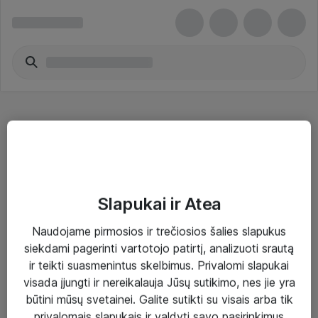
VoIP sąsajos
Slapukai ir Atea
Naudojame pirmosios ir trečiosios šalies slapukus
Sprendimai ir paslaugos
siekdami pagerinti vartotojo patirtį, analizuoti srautą
ir teikti suasmenintus skelbimus. Privalomi slapukai
Paslaugos
visada įjungti ir nereikalauja Jūsų sutikimo, nes jie yra
Sprendimai
būtini mūsų svetainei. Galite sutikti su visais arba tik
privalomais slapukais ir valdyti savo pasirinkimus