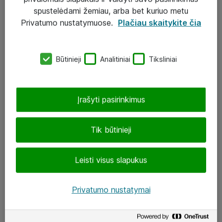
Įgyvendinti projektai
spustelėdami žemiau, arba bet kuriuo metu
Atea ekspertų patarimai verslui
Privatumo nustatymuose.
Plačiau skaitykite čia
UAB „ATEA“
Būtinieji
Analitiniai
Tiksliniai
eShop@atea.lt
J. Rutkausko g. 6, Vilnius
Įrašyti pasirinkimus
Atea kontaktai
Tik būtinieji
Aplankykite mus
Leisti visus slapukus
LinkedIn
Facebook
Privatumo nustatymai
Renginiai