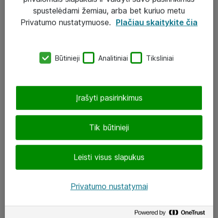
Įgyvendinti projektai
spustelėdami žemiau, arba bet kuriuo metu
Atea ekspertų patarimai verslui
Privatumo nustatymuose.
Plačiau skaitykite čia
UAB „ATEA“
Būtinieji
Analitiniai
Tiksliniai
eShop@atea.lt
J. Rutkausko g. 6, Vilnius
Įrašyti pasirinkimus
Atea kontaktai
Tik būtinieji
Aplankykite mus
Leisti visus slapukus
LinkedIn
Facebook
Privatumo nustatymai
Renginiai