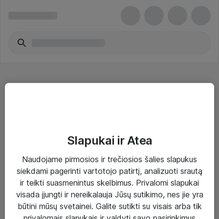
Planšetiniai kompiuteriai
Slapukai ir Atea
Naudojame pirmosios ir trečiosios šalies slapukus
Sprendimai ir paslaugos
siekdami pagerinti vartotojo patirtį, analizuoti srautą
ir teikti suasmenintus skelbimus. Privalomi slapukai
Paslaugos
visada įjungti ir nereikalauja Jūsų sutikimo, nes jie yra
Sprendimai
būtini mūsų svetainei. Galite sutikti su visais arba tik
privalomais slapukais ir valdyti savo pasirinkimus