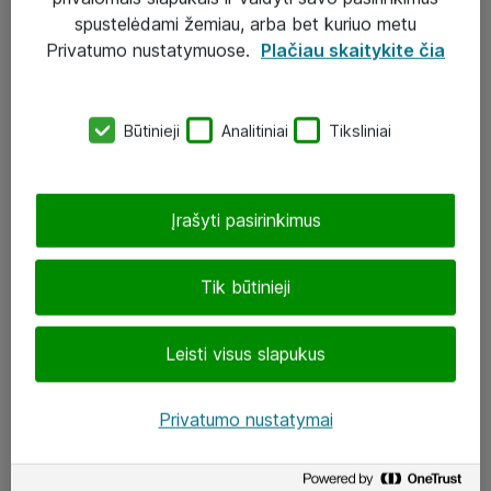
Įgyvendinti projektai
spustelėdami žemiau, arba bet kuriuo metu
Atea ekspertų patarimai verslui
Privatumo nustatymuose.
Plačiau skaitykite čia
UAB „ATEA“
Būtinieji
Analitiniai
Tiksliniai
eShop@atea.lt
J. Rutkausko g. 6, Vilnius
Įrašyti pasirinkimus
Atea kontaktai
Tik būtinieji
Aplankykite mus
Leisti visus slapukus
LinkedIn
Facebook
Privatumo nustatymai
Renginiai