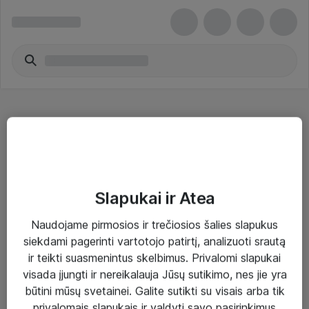
Navigacija
Slapukai ir Atea
Naudojame pirmosios ir trečiosios šalies slapukus
Sprendimai ir paslaugos
siekdami pagerinti vartotojo patirtį, analizuoti srautą
ir teikti suasmenintus skelbimus. Privalomi slapukai
Paslaugos
visada įjungti ir nereikalauja Jūsų sutikimo, nes jie yra
Sprendimai
būtini mūsų svetainei. Galite sutikti su visais arba tik
privalomais slapukais ir valdyti savo pasirinkimus