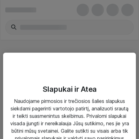
Atmintinės, RAM
Slapukai ir Atea
Naudojame pirmosios ir trečiosios šalies slapukus
Sprendimai ir paslaugos
siekdami pagerinti vartotojo patirtį, analizuoti srautą
ir teikti suasmenintus skelbimus. Privalomi slapukai
Paslaugos
visada įjungti ir nereikalauja Jūsų sutikimo, nes jie yra
Sprendimai
būtini mūsų svetainei. Galite sutikti su visais arba tik
privalomais slapukais ir valdyti savo pasirinkimus