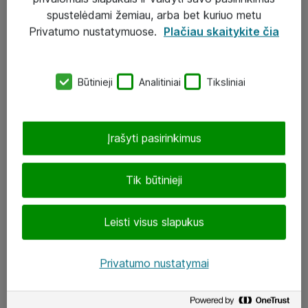
Įgyvendinti projektai
spustelėdami žemiau, arba bet kuriuo metu
Atea ekspertų patarimai verslui
Privatumo nustatymuose.
Plačiau skaitykite čia
UAB „ATEA“
Būtinieji
Analitiniai
Tiksliniai
eShop@atea.lt
J. Rutkausko g. 6, Vilnius
Įrašyti pasirinkimus
Atea kontaktai
Tik būtinieji
Aplankykite mus
Leisti visus slapukus
LinkedIn
Facebook
Privatumo nustatymai
Renginiai