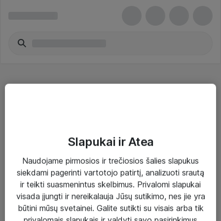
Bevielio ryšio įranga
Slapukai ir Atea
Naudojame pirmosios ir trečiosios šalies slapukus
Sprendimai ir paslaugos
siekdami pagerinti vartotojo patirtį, analizuoti srautą
ir teikti suasmenintus skelbimus. Privalomi slapukai
Paslaugos
visada įjungti ir nereikalauja Jūsų sutikimo, nes jie yra
Sprendimai
būtini mūsų svetainei. Galite sutikti su visais arba tik
privalomais slapukais ir valdyti savo pasirinkimus