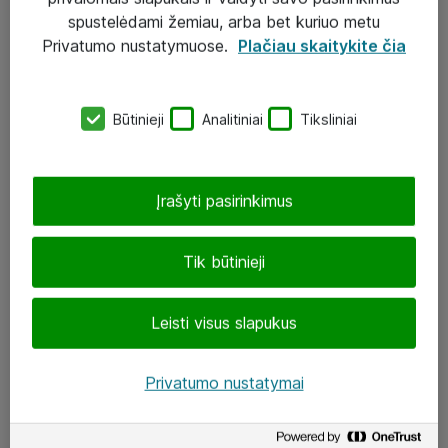
Įgyvendinti projektai
spustelėdami žemiau, arba bet kuriuo metu
Atea ekspertų patarimai verslui
Privatumo nustatymuose.
Plačiau skaitykite čia
UAB „ATEA“
Būtinieji
Analitiniai
Tiksliniai
eShop@atea.lt
J. Rutkausko g. 6, Vilnius
Įrašyti pasirinkimus
Atea kontaktai
Tik būtinieji
Aplankykite mus
Leisti visus slapukus
LinkedIn
Facebook
Privatumo nustatymai
Renginiai