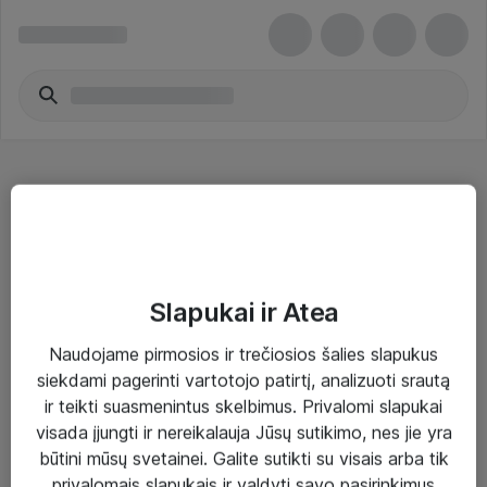
Įsilaužimo aptikimas / prevencija
Slapukai ir Atea
Naudojame pirmosios ir trečiosios šalies slapukus
Sprendimai ir paslaugos
siekdami pagerinti vartotojo patirtį, analizuoti srautą
ir teikti suasmenintus skelbimus. Privalomi slapukai
Paslaugos
visada įjungti ir nereikalauja Jūsų sutikimo, nes jie yra
Sprendimai
būtini mūsų svetainei. Galite sutikti su visais arba tik
privalomais slapukais ir valdyti savo pasirinkimus