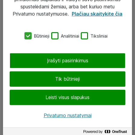
Įgyvendinti projektai
spustelėdami žemiau, arba bet kuriuo metu
Atea ekspertų patarimai verslui
Privatumo nustatymuose.
Plačiau skaitykite čia
UAB „ATEA“
Būtinieji
Analitiniai
Tiksliniai
eShop@atea.lt
J. Rutkausko g. 6, Vilnius
Įrašyti pasirinkimus
Atea kontaktai
Tik būtinieji
Aplankykite mus
Leisti visus slapukus
LinkedIn
Facebook
Privatumo nustatymai
Renginiai