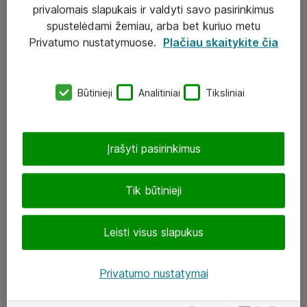
Sprendimai
privalomais slapukais ir valdyti savo pasirinkimus
spustelėdami žemiau, arba bet kuriuo metu
Įgyvendinti projektai
Privatumo nustatymuose.
Plačiau skaitykite čia
Atea ekspertų patarimai verslui
Būtinieji
Analitiniai
Tiksliniai
UAB „ATEA“
eShop@atea.lt
Įrašyti pasirinkimus
J. Rutkausko g. 6, Vilnius
Atea kontaktai
Tik būtinieji
Aplankykite mus
Leisti visus slapukus
LinkedIn
Privatumo nustatymai
Facebook
Renginiai