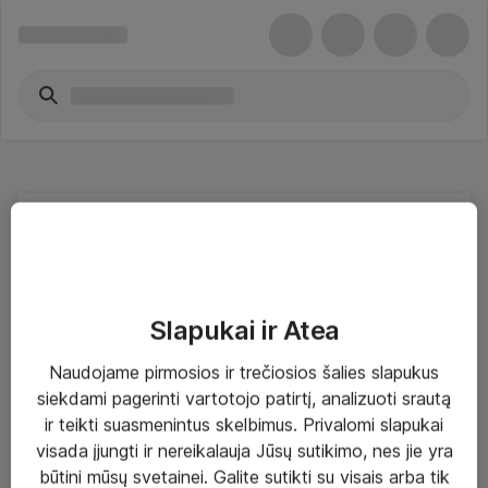
Įsilaužimo aptikimas / prevencija - Cisco
Meraki
Slapukai ir Atea
Naudojame pirmosios ir trečiosios šalies slapukus
siekdami pagerinti vartotojo patirtį, analizuoti srautą
Sprendimai ir paslaugos
ir teikti suasmenintus skelbimus. Privalomi slapukai
visada įjungti ir nereikalauja Jūsų sutikimo, nes jie yra
Paslaugos
būtini mūsų svetainei. Galite sutikti su visais arba tik