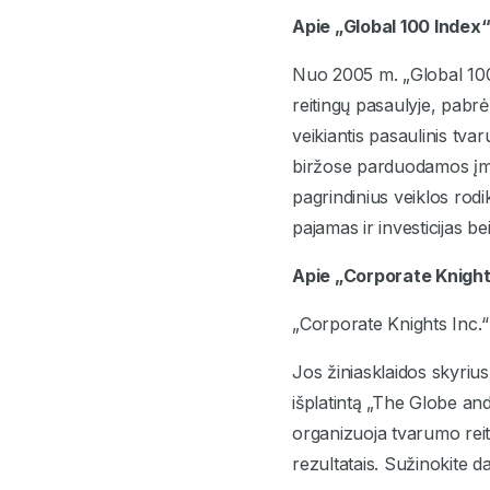
Apie
„Global 100 Index
Nuo 2005 m. „Global 100 
reitingų pasaulyje, pabrė
veikiantis pasaulinis tvar
biržose parduodamos įmon
pagrindinius veiklos rodi
pajamas ir investicijas bei
Apie „Corporate Knigh
„Corporate Knights Inc.“
Jos žiniasklaidos skyriu
išplatintą „The Globe an
organizuoja tvarumo reit
rezultatais. Sužinokite d