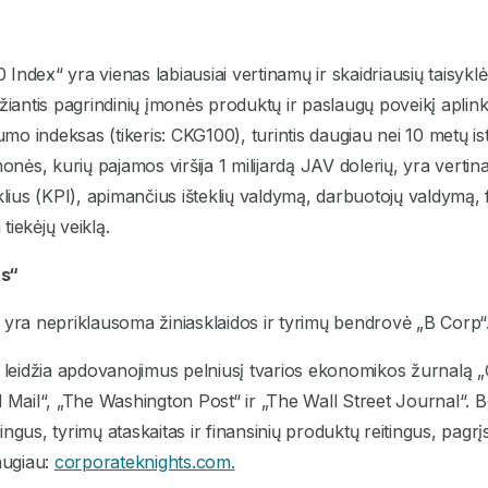
“
Index“ yra vienas labiausiai vertinamų ir skaidriausių taisyk
žiantis pagrindinių įmonės produktų ir paslaugų poveikį aplinka
umo indeksas (tikeris: CKG100), turintis daugiau nei 10 metų isto
ės, kurių pajamos viršija 1 milijardą JAV dolerių, yra verti
klius (KPI), apimančius išteklių valdymą, darbuotojų valdymą,
 tiekėjų veiklą.
ts“
 yra nepriklausoma žiniasklaidos ir tyrimų bendrovė „B Corp“
s leidžia apdovanojimus pelniusį tvarios ekonomikos žurnalą 
d Mail“, „The Washington Post“ ir „The Wall Street Journal“. 
ingus, tyrimų ataskaitas ir finansinių produktų reitingus, pag
augiau:
corporateknights.com.