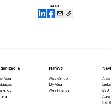
DALINTIS
ganizacija
Naršyti
Navi
ie Atea
Atea eShop
Atea
slaugos
My Atea
Lietu
ujienos
Atea Finance
ESG r
rjera
Atea 
kanal