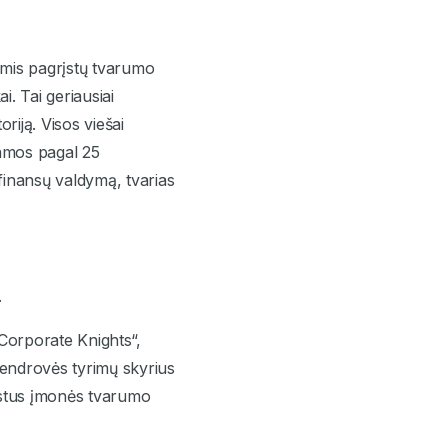
lėmis pagrįstų tvarumo
i. Tai geriausiai
riją. Visos viešai
namos pagal 25
 finansų valdymą, tvarias
.
„Corporate Knights“,
Bendrovės tyrimų skyrius
rįstus įmonės tvarumo