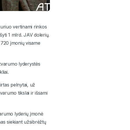
kuriuo vertinami rinkos
yti 1 mlrd. JAV dolerių.
 6 720 įmonių visame
s tvarumo lyderystės
liai.
rtas pelnytai, už
varumo tikslai ir išsami
tvarumo lyderių įmonė
nas siekiant užsibrėžtų