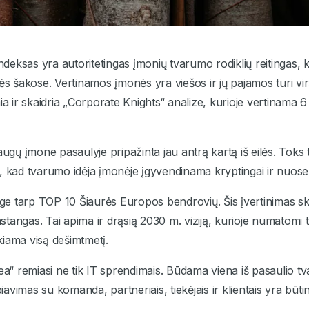
indeksas yra autoritetingas įmonių tvarumo rodiklių reitingas, 
ės šakose. Vertinamos įmonės yra viešos ir jų pajamos turi virš
mia ir skaidria „Corporate Knights“ analize, kurioje vertinama
laugų įmone pasaulyje pripažinta jau antrą kartą iš eilės. Tok
, kad tvarumo idėja įmonėje įgyvendinama kryptingai ir nuosek
nge tarp TOP 10 Šiaurės Europos bendrovių. Šis įvertinimas ski
astangas. Tai apima ir drąsią 2030 m. viziją, kurioje numatomi t
ekiama visą dešimtmetį.
tea“ remiasi ne tik IT sprendimais. Būdama viena iš pasaulio 
vimas su komanda, partneriais, tiekėjais ir klientais yra būti