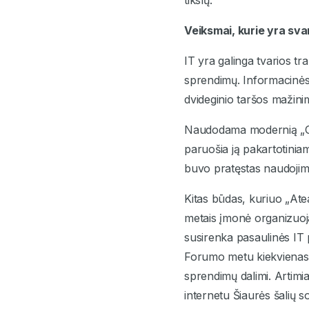
tikslų.
Veiksmai, kurie yra sv
IT yra galinga tvarios t
sprendimų. Informacinės 
dvideginio taršos mažini
Naudodama modernią „Goi
paruošia ją pakartotinia
buvo pratęstas naudojimo
Kitas būdas, kuriuo „Atea“
metais įmonė organizuoja
susirenka pasaulinės IT p
Forumo metu kiekvienas da
sprendimų dalimi. Artimi
internetu Šiaurės šalių s