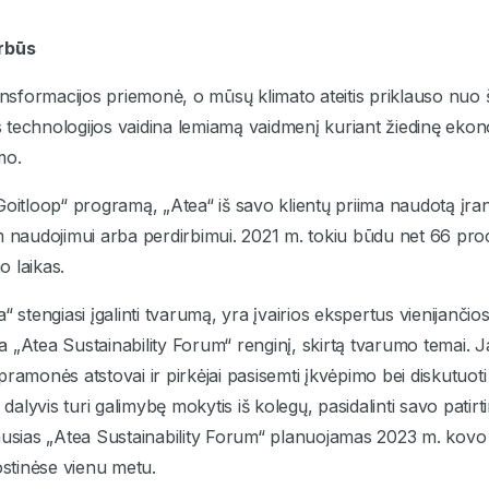
arbūs
ransformacijos priemonė, o mūsų klimato ateitis priklauso nuo
technologijos vaidina lemiamą vaidmenį kuriant žiedinę ekonom
mo.
tloop“ programą, „Atea“ iš savo klientų priima naudotą įran
m naudojimui arba perdirbimui. 2021 m. tokiu būdu net 66 proc.
 laikas.
 stengiasi įgalinti tvarumą, yra įvairios ekspertus vienijančios
 „Atea Sustainability Forum“ renginį, skirtą tvarumo temai. J
ramonės atstovai ir pirkėjai pasisemti įkvėpimo bei diskutuoti 
lyvis turi galimybę mokytis iš kolegų, pasidalinti savo patirtim
ausias „Atea Sustainability Forum“ planuojamas 2023 m. kovo
ostinėse vienu metu.