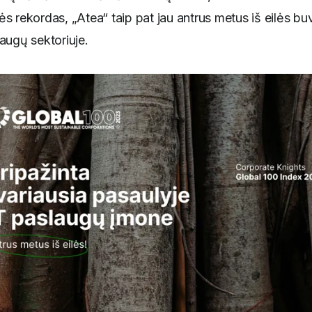
s rekordas, „Atea“ taip pat jau antrus metus iš eilės buv
augų sektoriuje.