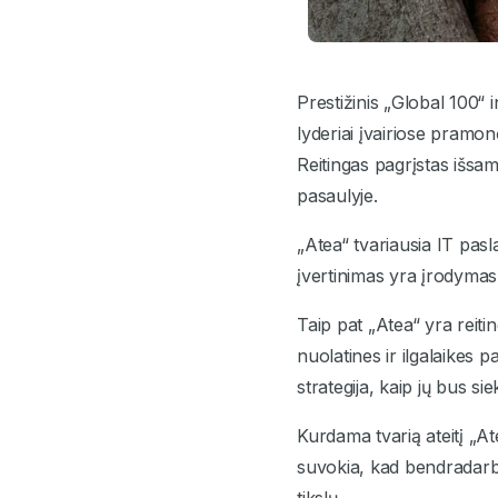
Prestižinis „Global 100“ 
lyderiai įvairiose pramon
Reitingas pagrįstas išsa
pasaulyje.
„Atea“ tvariausia IT pas
įvertinimas yra įrodymas
Taip pat „Atea“ yra reiti
nuolatines ir ilgalaikes p
strategija, kaip jų bus si
Kurdama tvarią ateitį „A
suvokia, kad bendradarbia