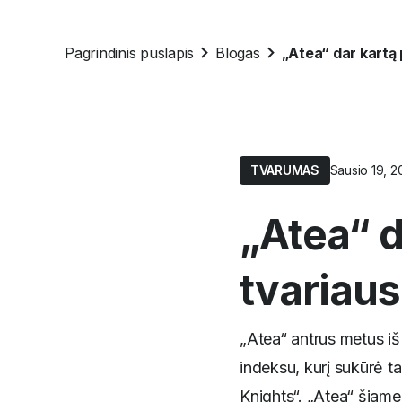
Pagrindinis puslapis
Blogas
TVARUMAS
Sausio 19, 2
„Atea“ d
tvariaus
„Atea“ antrus metus iš
indeksu, kurį sukūrė t
Knights“. „Atea“ šiame