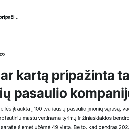
„Atea“ dar kartą pripažinta tarp tvariausių pasaulio kompanijų
023
ar kartą pripažinta t
ių pasaulio kompanij
 eilės įtraukta į 100 tvariausių pasaulio įmonių sąrašą, 
arptautiniu mastu vertinama tyrimų ir žiniasklaidos bend
 sąraše šiemet užėmė 49 vietą. Be to, kad bendras 2023