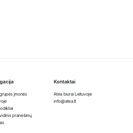
gacija
Kontaktai
 grupės įmonės
Atea biurai Lietuvoje
voje
info@atea.lt
odikliai
vidinis pranešimų
as