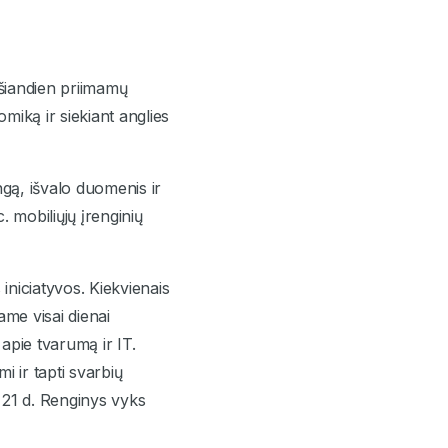
 šiandien priimamų
iką ir siekiant anglies
gą, išvalo duomenis ir
 mobiliųjų įrenginių
 iniciatyvos. Kiekvienais
ame visai dienai
apie tvarumą ir IT.
i ir tapti svarbių
 21 d. Renginys vyks