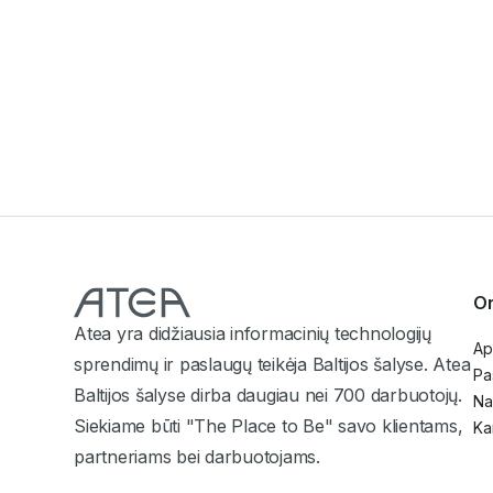
Or
Atea yra didžiausia informacinių technologijų
Ap
sprendimų ir paslaugų teikėja Baltijos šalyse. Atea
Pa
Baltijos šalyse dirba daugiau nei 700 darbuotojų.
Na
Siekiame būti "The Place to Be" savo klientams,
Ka
partneriams bei darbuotojams.