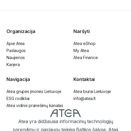
Organizacija
Naršyti
Apie Atea
Atea eShop
Paslaugos
My Atea
Naujienos
Atea Finance
Karjera
Navigacija
Kontaktai
Atea grupės įmonės Lietuvoje
Atea biurai Lietuvoje
ESG rodikliai
info@atea.lt
Atea vidinis pranešimų kanalas
Atea yra didžiausia informacinių technologijų
sprendimų ir paslaugų teikėja Baltijos šalyse. Atea