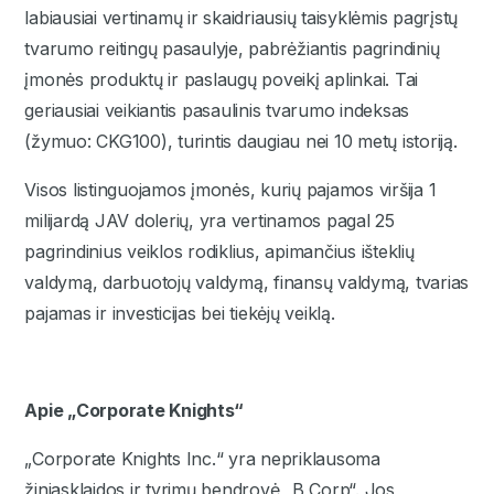
labiausiai vertinamų ir skaidriausių taisyklėmis pagrįstų
tvarumo reitingų pasaulyje, pabrėžiantis pagrindinių
įmonės produktų ir paslaugų poveikį aplinkai. Tai
geriausiai veikiantis pasaulinis tvarumo indeksas
(žymuo: CKG100), turintis daugiau nei 10 metų istoriją.
Visos listinguojamos įmonės, kurių pajamos viršija 1
milijardą JAV dolerių, yra vertinamos pagal 25
pagrindinius veiklos rodiklius, apimančius išteklių
valdymą, darbuotojų valdymą, finansų valdymą, tvarias
pajamas ir investicijas bei tiekėjų veiklą.
Apie „Corporate Knights“
„Corporate Knights Inc.“ yra nepriklausoma
žiniasklaidos ir tyrimų bendrovė „B Corp“. Jos