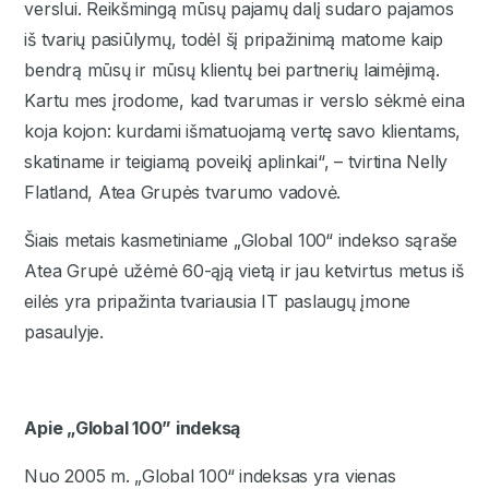
verslui. Reikšmingą mūsų pajamų dalį sudaro pajamos
iš tvarių pasiūlymų, todėl šį pripažinimą matome kaip
bendrą mūsų ir mūsų klientų bei partnerių laimėjimą.
Kartu mes įrodome, kad tvarumas ir verslo sėkmė eina
koja kojon: kurdami išmatuojamą vertę savo klientams,
skatiname ir teigiamą poveikį aplinkai“, – tvirtina Nelly
Flatland, Atea Grupės tvarumo vadovė.
Šiais metais kasmetiniame „Global 100“ indekso sąraše
Atea Grupė užėmė 60-ąją vietą ir jau ketvirtus metus iš
eilės yra pripažinta tvariausia IT paslaugų įmone
pasaulyje.
Apie „Global 100” indeksą
Nuo 2005 m. „Global 100“ indeksas yra vienas