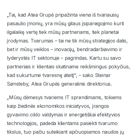
„Tai, kad Atea Grupė pripažinta viena iš tvariausių
pasaulio įmonių, yra mūsų gilaus įsipareigojimo kurti
ilgalaikę vertę tiek mūsų partneriams, tiek planetai
įrodymas. Tvarumas – tai ne tik mūsų strategijos dalis,
bet ir mūsų veiklos – inovacijų, bendradarbiavimo ir
lyderystės IT sektoriuje – pagrindas. Kartu su savo
partneriais ir klientais skatiname reikšmingus pokyčius,
kad sukurtume tvaresnę ateitį“, – sako Steinar
Sønsteby, Atea Grupės generalinis direktorius.
„Mūsų dėmesys tvariems IT sprendimams, tokiems
kaip žiedinės ekonomikos iniciatyvos, įrangos
gyvavimo ciklo valdymas ir energetiškai efektyvios
technologijos, padeda klientams pasiekti tvarumo
tikslus, tuo pačiu suteikiant apčiuopiamos naudos jų