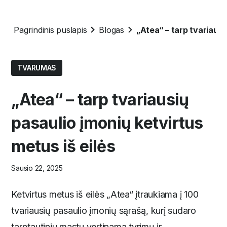
Pagrindinis puslapis
Blogas
„Atea“ – tarp tvariausi
TVARUMAS
„Atea“ – tarp tvariausių
pasaulio įmonių ketvirtus
metus iš eilės
Sausio 22, 2025
Ketvirtus metus iš eilės „Atea“ įtraukiama į 100
tvariausių pasaulio įmonių sąrašą, kurį sudaro
tarptautiniu mastu vertinama tyrimų ir