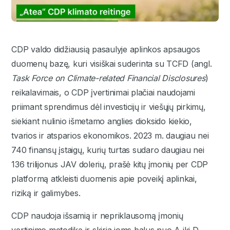
CDP valdo didžiausią pasaulyje aplinkos apsaugos
duomenų bazę, kuri visiškai suderinta su TCFD (angl.
Task Force on Climate-related Financial Disclosures
)
reikalavimais, o CDP įvertinimai plačiai naudojami
priimant sprendimus dėl investicijų ir viešųjų pirkimų,
siekiant nulinio išmetamo anglies dioksido kiekio,
tvarios ir atsparios ekonomikos. 2023 m. daugiau nei
740 finansų įstaigų, kurių turtas sudaro daugiau nei
136 trilijonus JAV dolerių, prašė kitų įmonių per CDP
platformą atkleisti duomenis apie poveikį aplinkai,
riziką ir galimybes.
CDP naudoja išsamią ir nepriklausomą įmonių