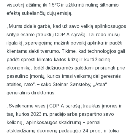
visuotinį atšilimą iki 1,5°C ir užtikrinti nulinę šiltnamio
efektą sukeliančių dujų emisiją.
„Mums didelė garbė, kad už savo veiklą aplinkosaugos
srityje esame įtraukti į CDP A sąrašą. Tai rodo mūsų
ilgalaikį įsipareigojimą mažinti poveikį aplinkai ir padėti
klientams siekti tvarumo. Tikime, kad technologijos gali
padėti spręsti klimato kaitos krizę ir kurti žiedinę
ekonomiką, todėl didžiuojamės galėdami prisijungti prie
pasaulinio įmonių, kurios imasi veiksmų dėl geresnės
ateities, rato“, – sako Steinar Sønsteby, „Atea“
generalinis direktorius.
„Sveikiname visas į CDP A sąrašą įtrauktas įmones ir
tas, kurios 2023 m. pradėjo arba paspartino savo
kelionę į aplinkosaugos skaidrumą – pernai
atskleidžiamų duomenų padaugėjo 24 proc., ir tokia