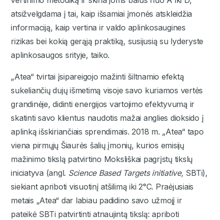
vertinimo metodiką ir skiria joms balus nuo A iki D,
atsižvelgdama į tai, kaip išsamiai įmonės atskleidžia
informaciją, kaip vertina ir valdo aplinkosaugines
rizikas bei kokią gerąją praktiką, susijusią su lyderyste
aplinkosaugos srityje, taiko.
„Atea“ tvirtai įsipareigojo mažinti šiltnamio efektą
sukeliančių dujų išmetimą visoje savo kuriamos vertės
grandinėje, didinti energijos vartojimo efektyvumą ir
skatinti savo klientus naudotis mažai anglies dioksido į
aplinką išskiriančiais sprendimais. 2018 m. „Atea“ tapo
viena pirmųjų Šiaurės šalių įmonių, kurios emisijų
mažinimo tikslą patvirtino Moksliškai pagrįstų tikslų
iniciatyva (angl.
Science Based Targets initiative,
SBTi),
siekiant apriboti visuotinį atšilimą iki 2°C. Praėjusiais
metais „Atea“ dar labiau padidino savo užmojį ir
pateikė SBTi patvirtinti atnaujintą tikslą: apriboti