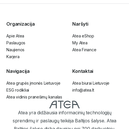
Organizacija
Naršyti
Apie Atea
Atea eShop
Paslaugos
My Atea
Naujienos
Atea Finance
Karjera
Navigacija
Kontaktai
Atea grupės įmonės Lietuvoje
Atea biurai Lietuvoje
ESG rodikliai
info@atea.lt
Atea vidinis pranešimų kanalas
Atea yra didžiausia informacinių technologijų
sprendimų ir paslaugų teikėja Baltijos šalyse. Atea
Baltijos šalyse dirba daugiau nei 700 darbuotojų.