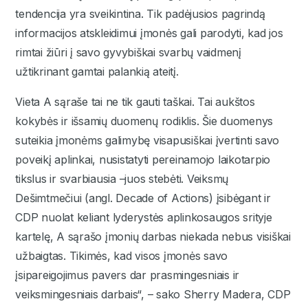
tendencija yra sveikintina. Tik padėjusios pagrindą
informacijos atskleidimui įmonės gali parodyti, kad jos
rimtai žiūri į savo gyvybiškai svarbų vaidmenį
užtikrinant gamtai palankią ateitį.
Vieta A sąraše tai ne tik gauti taškai. Tai aukštos
kokybės ir išsamių duomenų rodiklis. Šie duomenys
suteikia įmonėms galimybę visapusiškai įvertinti savo
poveikį aplinkai, nusistatyti pereinamojo laikotarpio
tikslus ir svarbiausia –juos stebėti. Veiksmų
Dešimtmečiui (angl. Decade of Actions) įsibėgant ir
CDP nuolat keliant lyderystės aplinkosaugos srityje
kartelę, A sąrašo įmonių darbas niekada nebus visiškai
užbaigtas. Tikimės, kad visos įmonės savo
įsipareigojimus pavers dar prasmingesniais ir
veiksmingesniais darbais“, – sako Sherry Madera, CDP