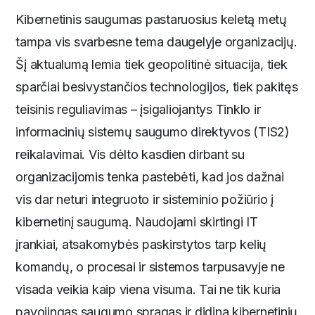
Kibernetinis saugumas pastaruosius keletą metų
tampa vis svarbesne tema daugelyje organizacijų.
Šį aktualumą lemia tiek geopolitinė situacija, tiek
sparčiai besivystančios technologijos, tiek pakitęs
teisinis reguliavimas – įsigaliojantys Tinklo ir
informacinių sistemų saugumo direktyvos (TIS2)
reikalavimai. Vis dėlto kasdien dirbant su
organizacijomis tenka pastebėti, kad jos dažnai
vis dar neturi integruoto ir sisteminio požiūrio į
kibernetinį saugumą. Naudojami skirtingi IT
įrankiai, atsakomybės paskirstytos tarp kelių
komandų, o procesai ir sistemos tarpusavyje ne
visada veikia kaip viena visuma. Tai ne tik kuria
pavojingas saugumo spragas ir didina kibernetinių