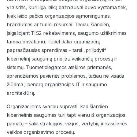
yra sritis, kuri ilgą laiką dažniausiai buvo vystoma tiek,
kiek leido pačios organizacijos sąmoningumas,
brandumas ar turimi resursai. Tačiau šiandien,
įsigaliojant TIS2 reikalavimams, saugumo užtikrinimas
tampa privalomu. Todėl daliai organizacijų
paprasčiausias sprendimas – tarsi „prilipdyti“
kibernetinį saugumą prie jau veikiančių procesų ir
sistemų. Tuomet diegiamos atskiros priemonės,
sprendžiamos pavienės problemos, tačiau ne visada
žiūrima į bendrą organizacijos IT ir saugumo
architektūrą.
Organizacijoms svarbu suprasti, kad šiandien
kibernetinis saugumas turi tapti vienu iš organizacijos
pamatų – šalia strategijos, vizijos, vertybių ir kasdienės
veiklos organizavimo procesų.