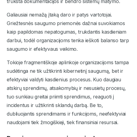
trūksta dokumentacijos ir bendro sistemų matymo.
Galiausiai nemažą įtaką daro ir patys vartotojai.
Griežtesnės saugumo priemonės dažnai suvokiamos
kaip papildomas nepatogumas, trukdantis kasdieniam
darbui, todėl organizacijoms tenka ieškoti balanso tarp
saugumo ir efektyvaus veikimo.
Tokioje fragmentiškoje aplinkoje organizacijoms tampa
sudėtinga ne tik užtikrinti kibernetinį saugumą, bet ir
efektyviai valdyti kasdienius procesus. Kuo daugiau
atskirų sprendimų, atsakomybių ir nesusietų procesų,
tuo sunkiau greitai priimti sprendimus, reaguoti į
incidentus ir užtikrinti sklandų darbą. Be to,
dubliuojantis sprendimams ir funkcijoms, neefektyviai
naudojami tiek žmogiškieji, tiek finansiniai resursai.