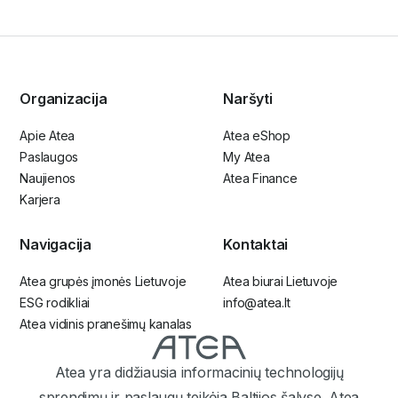
Organizacija
Naršyti
Apie Atea
Atea eShop
Paslaugos
My Atea
Naujienos
Atea Finance
Karjera
Navigacija
Kontaktai
Atea grupės įmonės Lietuvoje
Atea biurai Lietuvoje
ESG rodikliai
info@atea.lt
Atea vidinis pranešimų kanalas
Atea yra didžiausia informacinių technologijų
sprendimų ir paslaugų teikėja Baltijos šalyse. Atea