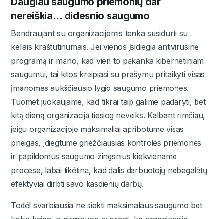
Daugiau saugumo priemonių dar
nereiškia... didesnio saugumo
Bendraujant su organizacijomis tenka susidurti su
keliais kraštutinumais. Jei vienos įsidiegia antivirusinę
programą ir mano, kad vien to pakanka kibernetiniam
saugumui, tai kitos kreipiasi su prašymu pritaikyti visas
įmanomas aukščiausio lygio saugumo priemones.
Tuomet juokaujame, kad tikrai taip galime padaryti, bet
kitą dieną organizacija tiesiog neveiks. Kalbant rimčiau,
jeigu organizacijoje maksimaliai apribotume visas
prieigas, įdiegtume griežčiausias kontrolės priemones
ir papildomus saugumo žingsnius kiekviename
procese, labai tikėtina, kad dalis darbuotojų nebegalėtų
efektyviai dirbti savo kasdienių darbų.
Todėl svarbiausia ne siekti maksimalaus saugumo bet