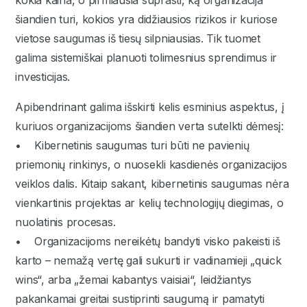
kokia kaina, o pirmiausia suprasti, ką organizacija
šiandien turi, kokios yra didžiausios rizikos ir kuriose
vietose saugumas iš tiesų silpniausias. Tik tuomet
galima sistemiškai planuoti tolimesnius sprendimus ir
investicijas.
Apibendrinant galima išskirti kelis esminius aspektus, į
kuriuos organizacijoms šiandien verta sutelkti dėmesį:
• Kibernetinis saugumas turi būti ne pavienių
priemonių rinkinys, o nuosekli kasdienės organizacijos
veiklos dalis. Kitaip sakant, kibernetinis saugumas nėra
vienkartinis projektas ar kelių technologijų diegimas, o
nuolatinis procesas.
• Organizacijoms nereikėtų bandyti visko pakeisti iš
karto – nemažą vertę gali sukurti ir vadinamieji „quick
wins“, arba „žemai kabantys vaisiai“, leidžiantys
pakankamai greitai sustiprinti saugumą ir pamatyti