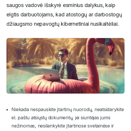
saugos vadovė išskyrė esminius dalykus, kaip
elgtis darbuotojams, kad atostogų ar darbostogų
džiaugsmo nepavogtų kibernetiniai nusikaltėliai.
Niekada nespauskite įtartinų nuorodų, neatsidarykite
el. paštu atsiųstų dokumentų, jei siuntėjas jums
nežinomas, nesilankykite įtartinose svetainėse ir