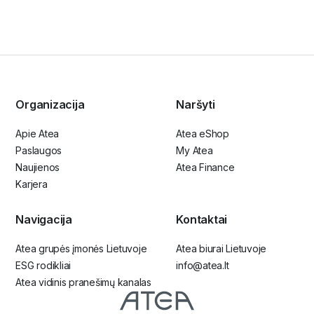
Organizacija
Naršyti
Apie Atea
Atea eShop
Paslaugos
My Atea
Naujienos
Atea Finance
Karjera
Navigacija
Kontaktai
Atea grupės įmonės Lietuvoje
Atea biurai Lietuvoje
ESG rodikliai
info@atea.lt
Atea vidinis pranešimų kanalas