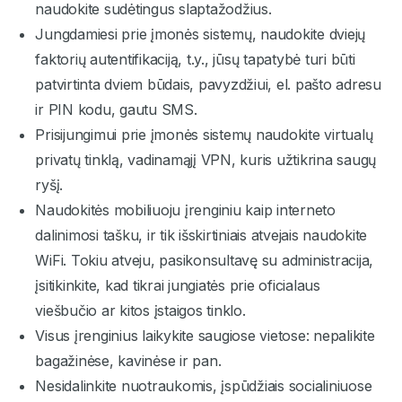
naudokite sudėtingus slaptažodžius.
Jungdamiesi prie įmonės sistemų, naudokite dviejų
faktorių autentifikaciją, t.y., jūsų tapatybė turi būti
patvirtinta dviem būdais, pavyzdžiui, el. pašto adresu
ir PIN kodu, gautu SMS.
Prisijungimui prie įmonės sistemų naudokite virtualų
privatų tinklą, vadinamąjį VPN, kuris užtikrina saugų
ryšį.
Naudokitės mobiliuoju įrenginiu kaip interneto
dalinimosi tašku, ir tik išskirtiniais atvejais naudokite
WiFi. Tokiu atveju, pasikonsultavę su administracija,
įsitikinkite, kad tikrai jungiatės prie oficialaus
viešbučio ar kitos įstaigos tinklo.
Visus įrenginius laikykite saugiose vietose: nepalikite
bagažinėse, kavinėse ir pan.
Nesidalinkite nuotraukomis, įspūdžiais socialiniuose