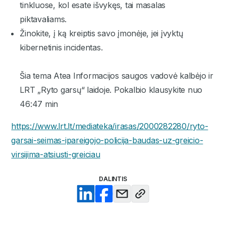
tinkluose, kol esate išvykęs, tai masalas
piktavaliams.
Žinokite, į ką kreiptis savo įmonėje, jei įvyktų
kibernetinis incidentas.
Šia tema Atea Informacijos saugos vadovė kalbėjo ir
LRT „Ryto garsų“ laidoje. Pokalbio klausykite nuo
46:47 min
https://www.lrt.lt/mediateka/irasas/2000282280/ryto-
garsai-seimas-ipareigojo-policija-baudas-uz-greicio-
virsijima-atsiusti-greiciau
DALINTIS