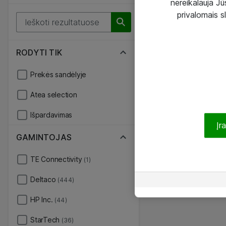
nereikalauja Jūs
privalomais s
RODYTI TIK
Prekės sandėlyje
Atea selection
Išpardavimas
Įr
GAMINTOJAS
TE Connectivity
(1)
Deltaco
(444)
HP Inc.
(44)
StarTech
(36)