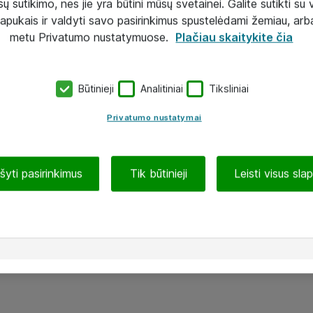
ų sutikimo, nes jie yra būtini mūsų svetainei. Galite sutikti su 
lapukais ir valdyti savo pasirinkimus spustelėdami žemiau, arb
metu Privatumo nustatymuose.
Plačiau skaitykite čia
Būtinieji
Analitiniai
Tiksliniai
Privatumo nustatymai
ašyti pasirinkimus
Tik būtinieji
Leisti visus sla