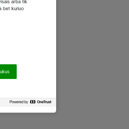
visais arba tik
a bet kuriuo
pukus