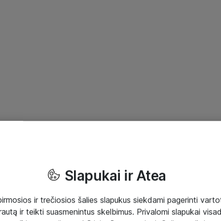
Slapukai ir Atea
mosios ir trečiosios šalies slapukus siekdami pagerinti vartot
rautą ir teikti suasmenintus skelbimus. Privalomi slapukai visada