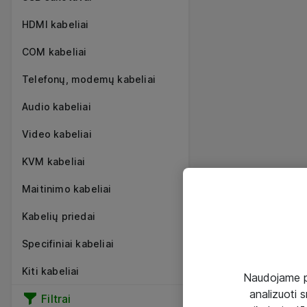
HDMI kabeliai
COM kabeliai
Telefonų, modemų kabeliai
Audio kabeliai
Video kabeliai
KVM kabeliai
Maitinimo kabeliai
Kabelių priedai
Specifiniai kabeliai
Kiti kabeliai
Naudojame pir
analizuoti s
Filtrai