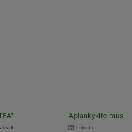
TEA“
Aplankykite mus
tea.lt
LinkedIn