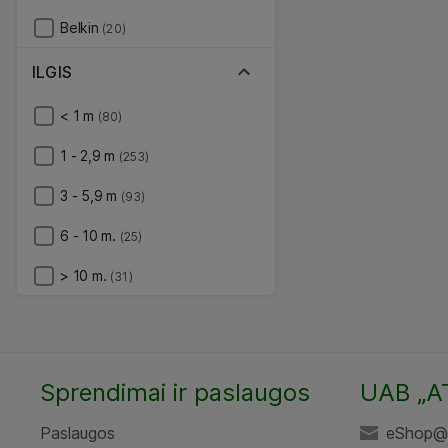
Belkin
(20)
ILGIS
< 1 m
(80)
1 - 2,9 m
(253)
3 - 5,9 m
(93)
6 - 10 m.
(25)
> 10 m.
(31)
Sprendimai ir paslaugos
UAB „A
Paslaugos
eShop@a