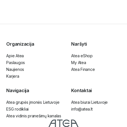
Organizacija
Naršyti
Apie Atea
Atea eShop
Paslaugos
My Atea
Naujienos
Atea Finance
Karjera
Navigacija
Kontaktai
Atea grupės įmonės Lietuvoje
Atea biurai Lietuvoje
ESG rodikliai
info@atea.lt
Atea vidinis pranešimų kanalas