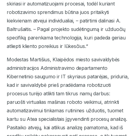
skiriasi ir automatizuojami procesai, todėl kuriant
robotizavimo sprendimus būtina juos pritaikyti
kiekvienam atvejui individualiai, – patirtimi dalinasi A.
Baltrušaitis. – Pagal projekto sudėtingumą ir užduočių
specifiką parenkama technologija, kuri padeda geriau
atliepti kliento poreikius ir lūkesčius.“
Modestas Martišius, Klaipėdos miesto savivaldybės
administracijos Administravimo departamento
Kibernetinio saugumo ir IT skyriaus patarėjas, priduria,
kad ir savivaldybė prieš pradėdama robotizuoti
procesus turėjo atlikti tam tikrus namų darbus:
paruošti virtualias mašinas roboto veikimui, atrinkti
automatizavimui tinkamas rutinines užduotis, tuomet
kartu su Atea specialistais įgyvendinti procesų analizę.
Pasitaiko atvejų, kai atlikus analizę pamatoma, kad iš
pradžių reikėtų pakoreguoti patį procesą, o tik tuomet