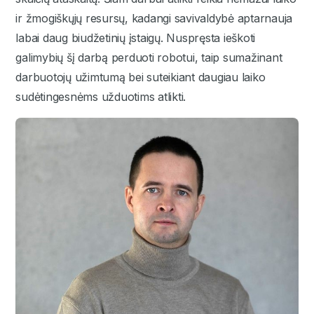
ir žmogiškųjų resursų, kadangi savivaldybė aptarnauja
labai daug biudžetinių įstaigų. Nuspręsta ieškoti
galimybių šį darbą perduoti robotui, taip sumažinant
darbuotojų užimtumą bei suteikiant daugiau laiko
sudėtingesnėms užduotims atlikti.