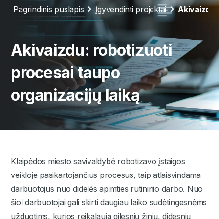
Pagrindinis puslapis
Įgyvendinti projektai
Akivaizdu:
Akivaizdu: robotizuoti
procesai taupo
organizacijų laiką
Klaipėdos miesto savivaldybė robotizavo įstaigos
veikloje pasikartojančius procesus, taip atlaisvindama
darbuotojus nuo didelės apimties rutininio darbo. Nuo
šiol darbuotojai gali skirti daugiau laiko sudėtingesnėms
užduotims, kurios reikalauja gilesnių žinių, didesnių