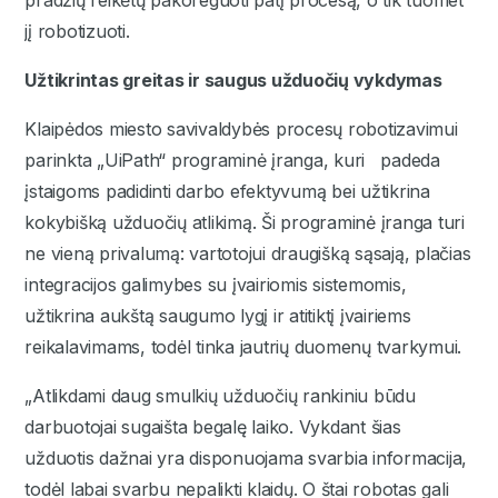
jį robotizuoti.
Užtikrintas greitas ir saugus užduočių vykdymas
Klaipėdos miesto savivaldybės procesų robotizavimui
parinkta „UiPath“ programinė įranga, kuri padeda
įstaigoms padidinti darbo efektyvumą bei užtikrina
kokybišką užduočių atlikimą. Ši programinė įranga turi
ne vieną privalumą: vartotojui draugišką sąsają, plačias
integracijos galimybes su įvairiomis sistemomis,
užtikrina aukštą saugumo lygį ir atitiktį įvairiems
reikalavimams, todėl tinka jautrių duomenų tvarkymui.
„Atlikdami daug smulkių užduočių rankiniu būdu
darbuotojai sugaišta begalę laiko. Vykdant šias
užduotis dažnai yra disponuojama svarbia informacija,
todėl labai svarbu nepalikti klaidų. O štai robotas gali