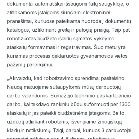
dokumentai automatiškai išsaugomi failų saugykloje, o
atitinkamoms įstaigoms siunčiami elektroniniai
pranešimai, kuriuose pateikiama nuoroda į dokumentų
katalogus, užtikrinant greitą ir patogią prieigą. Taip pat
robotizuotas biudžeto išlaidų sąmatos vykdymo
ataskaitų formavimas ir registravimas. Šiuo metu yra
kuriamas procesas deklaruotos gyvenamosios vietos
pažymų parengimui.
„Akivaizdu, kad robotizavimo sprendimai pasiteisino.
Naudą matuojame sutaupytomis mūsų darbuotojų
darbo valandomis. Sumažėjo techninio pasikartojančio
darbo, kai tekdavo rankiniu būdu suformuoti per 1300
ataskaitų ir jas pateikti biudžetinėms įstaigoms. Be to,
užduotį atliekant robotams, išvengiame žmogiškųjų
klaidų ir netikslumų. Taigi, darbai, kuriuos 3 darbuotojai
paprastai atlikdavo per 4–5 dienas, robotizavus