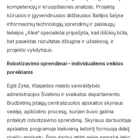
kompetencijų ir kruopštesnės analizės. Projektą
kūrusios ir įgyvendinusios didžiausios Baltijos šalyse
informacinių technologijų sprendimų ir paslaugų
teikėjos „Atea“ specialistai pripažįsta, kad iššūkių būta,
bet pasiektas rezultatas džiugina ir užsakovą, ir
projekto vykdytojus.
Robotizavimo sprendimai – individualiems veiklos
poreikiams
Eglė Zykė, Klaipėdos miesto savivaldybės
administracijos Švietimo ir sveikatos departamento
Biudžetinių įstaigų centralizuotos apskaitos skyriaus
vedėja, apibūdino procesą, kuriam buvo galima
pritaikyti robotizavimo sprendimą. Skyriaus darbuotojai
apskaitos programoje kiekvieną ketvirtį formuoja didelį
skaičių ataskaitų. Šiam darbui atlikti reikia nemažai laiko