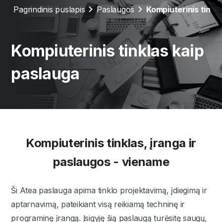
Pagrindinis puslapis
Paslaugos
Kompiuterinis tinkl
Kompiuterinis tinklas kaip
paslauga
Kompiuterinis tinklas, įranga ir
paslaugos - viename
Ši Atea paslauga apima tinklo projektavimą, įdiegimą ir
aptarnavimą, pateikiant visą reikiamą techninę ir
programinę įrangą. Įsigyję šią paslaugą turėsitę saugų,