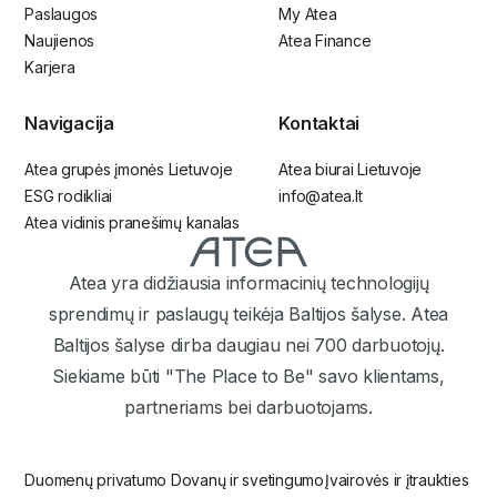
Paslaugos
My Atea
Naujienos
Atea Finance
Karjera
Navigacija
Kontaktai
Atea grupės įmonės Lietuvoje
Atea biurai Lietuvoje
ESG rodikliai
info@atea.lt
Atea vidinis pranešimų kanalas
Atea yra didžiausia informacinių technologijų
sprendimų ir paslaugų teikėja Baltijos šalyse. Atea
Baltijos šalyse dirba daugiau nei 700 darbuotojų.
Siekiame būti "The Place to Be" savo klientams,
partneriams bei darbuotojams.
Duomenų privatumo
Dovanų ir svetingumo
Įvairovės ir įtraukties