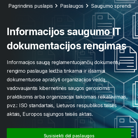
Pagrindinis puslapis
Paslaugos
Saugumo sprendima
Informacijos saugumo IT
dokumentacijos rengimas
Informacijos saugą reglamentuojančių dokumentų
rengimo paslauga leidžia tinkamai ir išsamiai
dokumentuose aprašyti organizacijos veiklą,
vadovaujantis kibernetinės saugos gerosiomis
praktikomis arba organizacijai taikomais reikalavimais,
pvz.: ISO standartais, Lietuvos respublikos teisės
aktais, Europos sąjungos teisės aktais.
Susisiekti dėl paslaugos