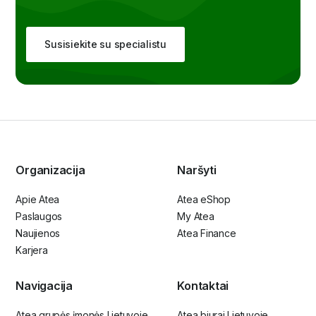
Susisiekite su specialistu
Organizacija
Naršyti
Apie Atea
Atea eShop
Paslaugos
My Atea
Naujienos
Atea Finance
Karjera
Navigacija
Kontaktai
Atea grupės įmonės Lietuvoje
Atea biurai Lietuvoje