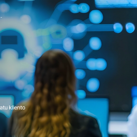
augumo mokymai
tu kliento