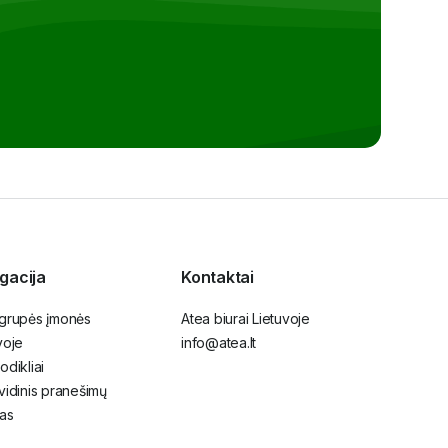
gacija
Kontaktai
 grupės įmonės
Atea biurai Lietuvoje
voje
info@atea.lt
odikliai
vidinis pranešimų
as