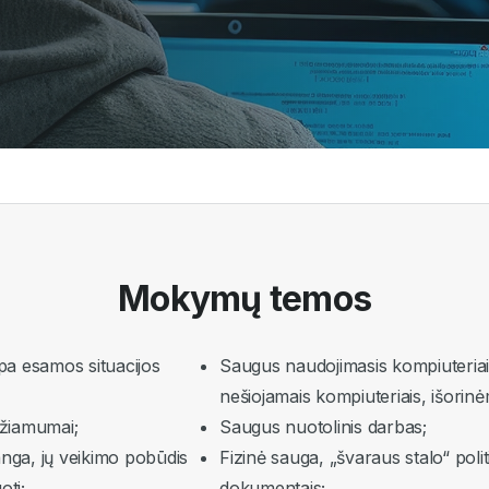
Mokymų temos
pa esamos situacijos
Saugus naudojimasis kompiuteriais,
nešiojamais kompiuteriais, išorin
džiamumai;
Saugus nuotolinis darbas;
anga, jų veikimo pobūdis
Fizinė sauga, „švaraus stalo“ poli
oti;
dokumentais;