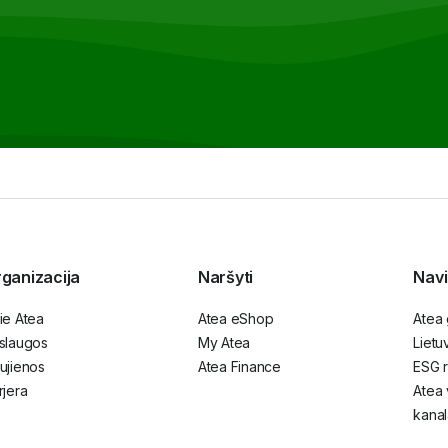
ganizacija
Naršyti
Navi
ie Atea
Atea eShop
Atea
slaugos
My Atea
Lietu
ujienos
Atea Finance
ESG r
rjera
Atea 
kanal