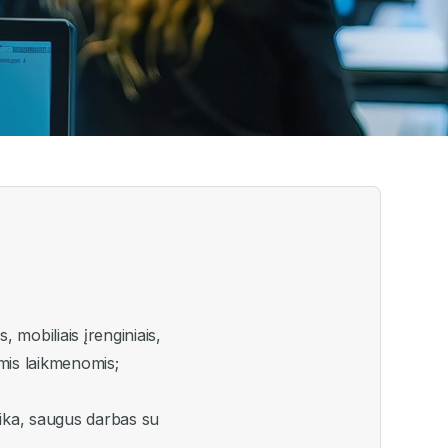
 mobiliais įrenginiais,
ėmis laikmenomis;
tika, saugus darbas su