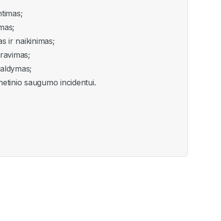
ntimas;
mas;
 ir naikinimas;
fravimas;
valdymas;
netinio saugumo incidentui.