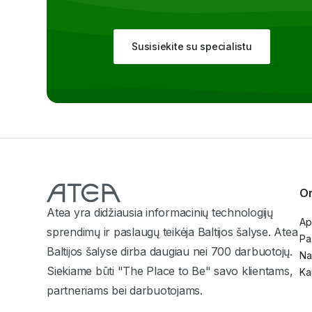
Susisiekite su specialistu
Or
Atea yra didžiausia informacinių technologijų
Ap
sprendimų ir paslaugų teikėja Baltijos šalyse. Atea
Pa
Baltijos šalyse dirba daugiau nei 700 darbuotojų.
Na
Siekiame būti "The Place to Be" savo klientams,
Ka
partneriams bei darbuotojams.