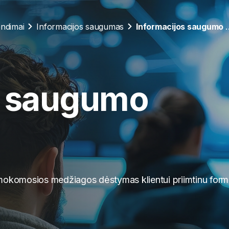
ndimai
Informacijos saugumas
Informacijos s
s saugumo
okomosios medžiagos dėstymas klientui priimtinu forma