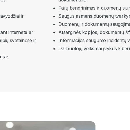
Failų bendrinimas ir duomenų siu
avyzdžiai ir
Saugus asmens duomenų tvarky
Duomenų ir dokumentų saugojimas
ant internete ar
Atsarginės kopijos, dokumentų ši
lbių svetainėse ir
Informacijos saugumo incidentų 
Darbuotojų veiksmai įvykus kiber
cija;