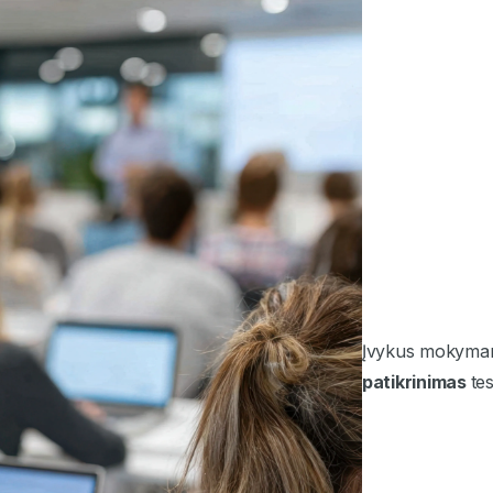
Įvykus mokymam
patikrinimas
te