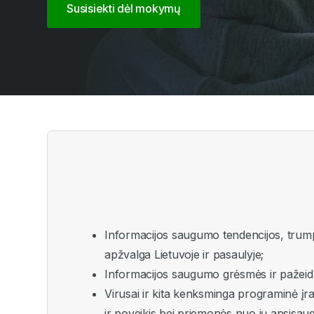
Susisiekti dėl mokymų
Informacijos saugumo tendencijos, trum
apžvalga Lietuvoje ir pasaulyje;
Informacijos saugumo grėsmės ir pažei
Virusai ir kita kenksminga programinė įr
ir poveikis bei priemonės nuo jų apsisaug