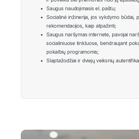
Saugus naudojimasis el. paštu;
Socialinė inžinerija, jos vykdymo būdai, p
rekomendacijos, kaip atpažinti;
Saugus naršymas internete, pavojai narš
socialiniuose tinkluose, bendraujant poka
pokalbių programomis;
Slaptažodžiai ir dviejų veiksnių autentifika