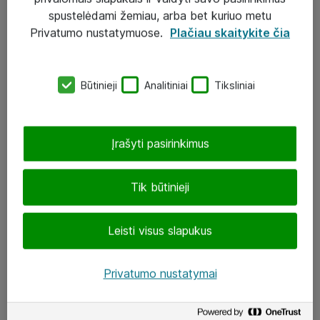
Įgyvendinti projektai
spustelėdami žemiau, arba bet kuriuo metu
Atea ekspertų patarimai verslui
Privatumo nustatymuose.
Plačiau skaitykite čia
UAB „ATEA“
Būtinieji
Analitiniai
Tiksliniai
eShop@atea.lt
J. Rutkausko g. 6, Vilnius
Įrašyti pasirinkimus
Atea kontaktai
Tik būtinieji
Aplankykite mus
Leisti visus slapukus
LinkedIn
Facebook
Privatumo nustatymai
Renginiai