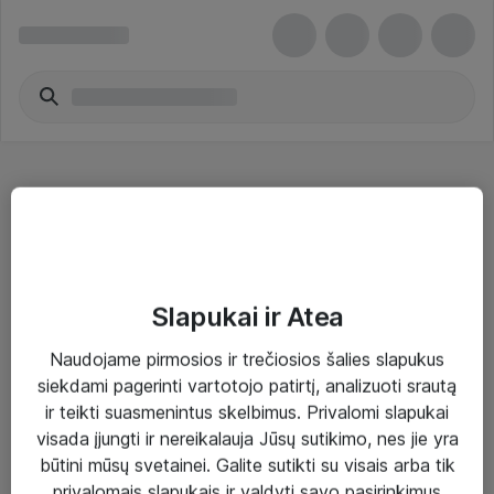
Garso ir vaizdo įrangos priedai
Slapukai ir Atea
Naudojame pirmosios ir trečiosios šalies slapukus
Sprendimai ir paslaugos
siekdami pagerinti vartotojo patirtį, analizuoti srautą
ir teikti suasmenintus skelbimus. Privalomi slapukai
Paslaugos
visada įjungti ir nereikalauja Jūsų sutikimo, nes jie yra
Sprendimai
būtini mūsų svetainei. Galite sutikti su visais arba tik
privalomais slapukais ir valdyti savo pasirinkimus