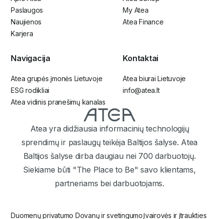
Paslaugos
My Atea
Naujienos
Atea Finance
Karjera
Navigacija
Kontaktai
Atea grupės įmonės Lietuvoje
Atea biurai Lietuvoje
ESG rodikliai
info@atea.lt
Atea vidinis pranešimų kanalas
Atea yra didžiausia informacinių technologijų
sprendimų ir paslaugų teikėja Baltijos šalyse. Atea
Baltijos šalyse dirba daugiau nei 700 darbuotojų.
Siekiame būti "The Place to Be" savo klientams,
partneriams bei darbuotojams.
Duomenų privatumo
Dovanų ir svetingumo
Įvairovės ir įtraukties