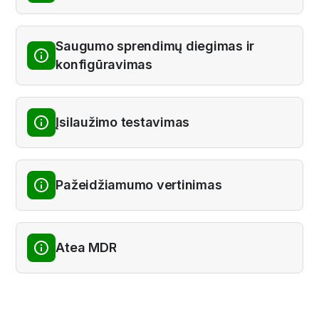
Saugumo sprendimų diegimas ir
konfigūravimas
Įsilaužimo testavimas
Pažeidžiamumo vertinimas
Atea MDR