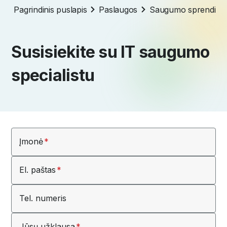
Pagrindinis puslapis
Paslaugos
Saugumo sprendima
Susisiekite su IT saugumo
specialistu
Įmonė
El. paštas
Tel. numeris
Jūsų užklausa