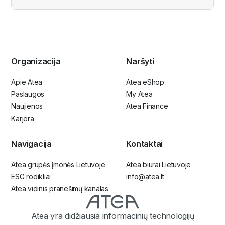
Organizacija
Naršyti
Apie Atea
Atea eShop
Paslaugos
My Atea
Naujienos
Atea Finance
Karjera
Navigacija
Kontaktai
Atea grupės įmonės Lietuvoje
Atea biurai Lietuvoje
ESG rodikliai
info@atea.lt
Atea vidinis pranešimų kanalas
Atea yra didžiausia informacinių technologijų