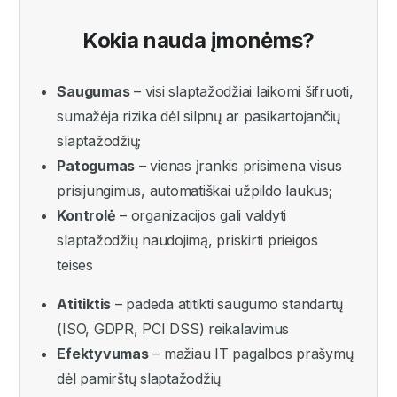
Kokia nauda įmonėms?
Saugumas
– visi slaptažodžiai laikomi šifruoti,
sumažėja rizika dėl silpnų ar pasikartojančių
slaptažodžių;
Patogumas
– vienas įrankis prisimena visus
prisijungimus, automatiškai užpildo laukus;
Kontrolė
– organizacijos gali valdyti
slaptažodžių naudojimą, priskirti prieigos
teises
Atitiktis
– padeda atitikti saugumo standartų
(ISO, GDPR, PCI DSS) reikalavimus
Efektyvumas
– mažiau IT pagalbos prašymų
dėl pamirštų slaptažodžių