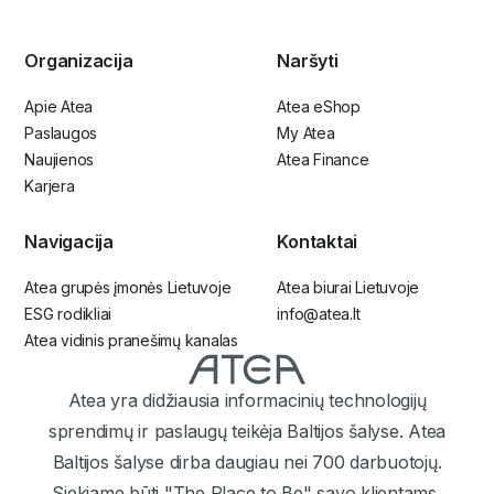
Organizacija
Naršyti
Apie Atea
Atea eShop
Paslaugos
My Atea
Naujienos
Atea Finance
Karjera
Navigacija
Kontaktai
Atea grupės įmonės Lietuvoje
Atea biurai Lietuvoje
ESG rodikliai
info@atea.lt
Atea vidinis pranešimų kanalas
Atea yra didžiausia informacinių technologijų
sprendimų ir paslaugų teikėja Baltijos šalyse. Atea
Baltijos šalyse dirba daugiau nei 700 darbuotojų.
Siekiame būti "The Place to Be" savo klientams,