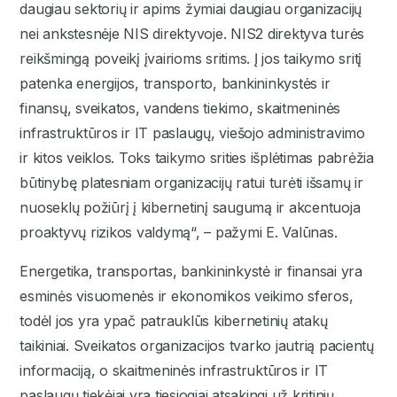
daugiau sektorių ir apims žymiai daugiau organizacijų
nei ankstesnėje NIS direktyvoje. NIS2 direktyva turės
reikšmingą poveikį įvairioms sritims. Į jos taikymo sritį
patenka energijos, transporto, bankininkystės ir
finansų, sveikatos, vandens tiekimo, skaitmeninės
infrastruktūros ir IT paslaugų, viešojo administravimo
ir kitos veiklos. Toks taikymo srities išplėtimas pabrėžia
būtinybę platesniam organizacijų ratui turėti išsamų ir
nuoseklų požiūrį į kibernetinį saugumą ir akcentuoja
proaktyvų rizikos valdymą“, – pažymi E. Valūnas.
Energetika, transportas, bankininkystė ir finansai yra
esminės visuomenės ir ekonomikos veikimo sferos,
todėl jos yra ypač patrauklūs kibernetinių atakų
taikiniai. Sveikatos organizacijos tvarko jautrią pacientų
informaciją, o skaitmeninės infrastruktūros ir IT
paslaugų tiekėjai yra tiesiogiai atsakingi už kritinių