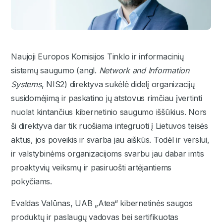
Naujoji Europos Komisijos Tinklo ir informacinių
sistemų saugumo (angl.
Network and Information
Systems
, NIS2) direktyva sukėlė didelį organizacijų
susidomėjimą ir paskatino jų atstovus rimčiau įvertinti
nuolat kintančius kibernetinio saugumo iššūkius. Nors
ši direktyva dar tik ruošiama integruoti į Lietuvos teisės
aktus, jos poveikis ir svarba jau aiškūs. Todėl ir verslui,
ir valstybinėms organizacijoms svarbu jau dabar imtis
proaktyvių veiksmų ir pasiruošti artėjantiems
pokyčiams.
Evaldas Valūnas, UAB „Atea“ kibernetinės saugos
produktų ir paslaugų vadovas bei sertifikuotas