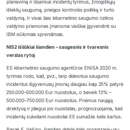
planavimą ir išsamius incidentų tyrimus, žmogiškųjų
išteklių saugumą, prieigos kontrolės politiką ir turto
valdymą. Ir visas šias kibernetinio saugumo rizikos
valdymo priemones įmanoma visiškai įgyvendinti su
IBM siūlomais sprendimais.
NIS2 iššūkiai šiandien – saugesnis ir tvaresnis
verslas rytoj
ES kibernetinio saugumo agentūros ENISA 2020 m.
tyrimas rodo, kad, pvz., tarp didesnius saugumo
incidentus išgyvenusių įmonių daugiau kaip 25% patyrė
250.000–500.000 Eur nuostolius, o beveik 13% –
500.000–750.000 Eur nuostolius. Priėmus naująją
direktyvą ir įdiegus jos nuostatas, prognozuojama, kad
incidentų sukeliami nuostoliai ES sumažės kelis kartus.
Pasak E. Valūno, šiandien didelė dalis organizacijų jau