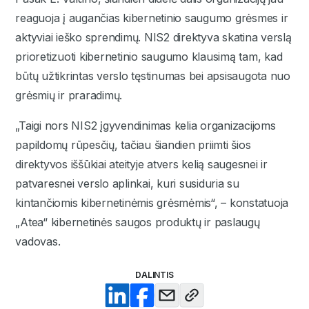
reaguoja į augančias kibernetinio saugumo grėsmes ir
aktyviai ieško sprendimų. NIS2 direktyva skatina verslą
prioretizuoti kibernetinio saugumo klausimą tam, kad
būtų užtikrintas verslo tęstinumas bei apsisaugota nuo
grėsmių ir praradimų.
„Taigi nors NIS2 įgyvendinimas kelia organizacijoms
papildomų rūpesčių, tačiau šiandien priimti šios
direktyvos iššūkiai ateityje atvers kelią saugesnei ir
patvaresnei verslo aplinkai, kuri susiduria su
kintančiomis kibernetinėmis grėsmėmis“, – konstatuoja
„Atea“ kibernetinės saugos produktų ir paslaugų
vadovas.
DALINTIS