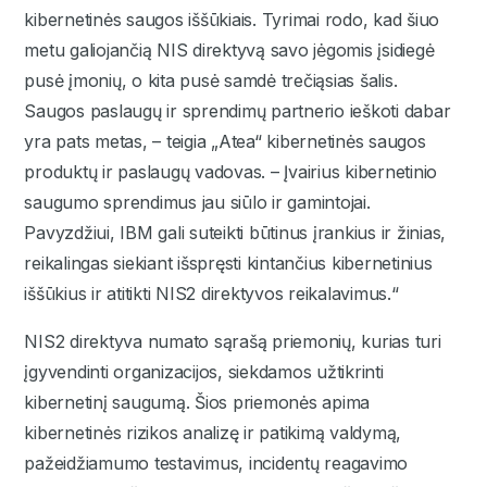
kibernetinės saugos iššūkiais. Tyrimai rodo, kad šiuo
metu galiojančią NIS direktyvą savo jėgomis įsidiegė
pusė įmonių, o kita pusė samdė trečiąsias šalis.
Saugos paslaugų ir sprendimų partnerio ieškoti dabar
yra pats metas, – teigia „Atea“ kibernetinės saugos
produktų ir paslaugų vadovas. – Įvairius kibernetinio
saugumo sprendimus jau siūlo ir gamintojai.
Pavyzdžiui, IBM gali suteikti būtinus įrankius ir žinias,
reikalingas siekiant išspręsti kintančius kibernetinius
iššūkius ir atitikti NIS2 direktyvos reikalavimus.“
NIS2 direktyva numato sąrašą priemonių, kurias turi
įgyvendinti organizacijos, siekdamos užtikrinti
kibernetinį saugumą. Šios priemonės apima
kibernetinės rizikos analizę ir patikimą valdymą,
pažeidžiamumo testavimus, incidentų reagavimo