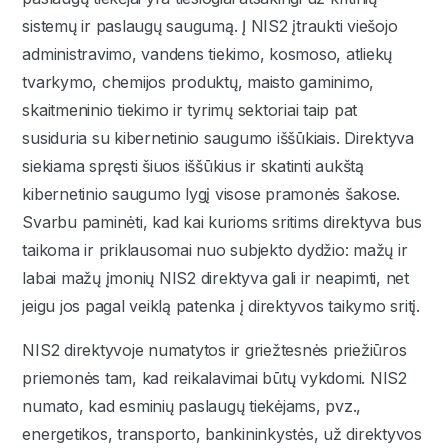
sistemų ir paslaugų saugumą. Į NIS2 įtraukti viešojo
administravimo, vandens tiekimo, kosmoso, atliekų
tvarkymo, chemijos produktų, maisto gaminimo,
skaitmeninio tiekimo ir tyrimų sektoriai taip pat
susiduria su kibernetinio saugumo iššūkiais. Direktyva
siekiama spręsti šiuos iššūkius ir skatinti aukštą
kibernetinio saugumo lygį visose pramonės šakose.
Svarbu paminėti, kad kai kurioms sritims direktyva bus
taikoma ir priklausomai nuo subjekto dydžio: mažų ir
labai mažų įmonių NIS2 direktyva gali ir neapimti, net
jeigu jos pagal veiklą patenka į direktyvos taikymo sritį.
NIS2 direktyvoje numatytos ir griežtesnės priežiūros
priemonės tam, kad reikalavimai būtų vykdomi. NIS2
numato, kad esminių paslaugų tiekėjams, pvz.,
energetikos, transporto, bankininkystės, už direktyvos