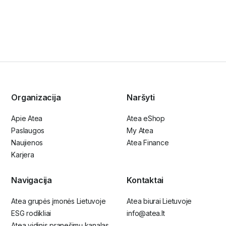
Organizacija
Naršyti
Apie Atea
Atea eShop
Paslaugos
My Atea
Naujienos
Atea Finance
Karjera
Navigacija
Kontaktai
Atea grupės įmonės Lietuvoje
Atea biurai Lietuvoje
ESG rodikliai
info@atea.lt
Atea vidinis pranešimų kanalas