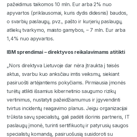
pažeidimus taikomos 10 mln. Eur arba 2% nuo
apyvartos (priklausomai, kuris dydis didesnis) baudos,
o svarbių paslaugų, pvz., pašto ir kurjerių paslaugų,
atliekų tvarkymo, maisto gamybos, – 7 mln. Eur arba
1,4% nuo apyvartos.
IBM sprendimai – direktyvos reikalavimams atitikti
„Nors direktyva Lietuvoje dar nėra įtraukta į teisės
aktus, svarbu kuo anksčiau imtis veiksmų, siekiant
pasiruošti artėjantiems pokyčiams. Pirmiausia įmonės
turėtų atlikti išsamius kibernetinio saugumo rizikų
vertinimus, nustatyti pažeidžiamumus ir įgyvendinti
tvirtus incidentų reagavimo planus. Jeigu organizacijai
trūksta savų specialistų, gali padėti išorinis partneris, IT
paslaugų įmonė, turinti sertifikuotų ir patyrusių saugos
specialistų komandą, pasiruošusią susidoroti su