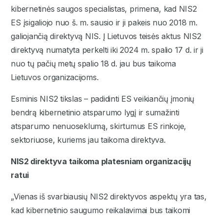
kibernetinės saugos specialistas, primena, kad NIS2
ES įsigaliojo nuo š. m. sausio ir ji pakeis nuo 2018 m.
galiojančią direktyvą NIS. Į Lietuvos teisės aktus NIS2
direktyvą numatyta perkelti iki 2024 m. spalio 17 d. ir ji
nuo tų pačių metų spalio 18 d. jau bus taikoma
Lietuvos organizacijoms.
Esminis NIS2 tikslas – padidinti ES veikiančių įmonių
bendrą kibernetinio atsparumo lygį ir sumažinti
atsparumo nenuoseklumą, skirtumus ES rinkoje,
sektoriuose, kuriems jau taikoma direktyva.
NIS2 direktyva taikoma platesniam organizacijų
ratui
„Vienas iš svarbiausių NIS2 direktyvos aspektų yra tas,
kad kibernetinio saugumo reikalavimai bus taikomi