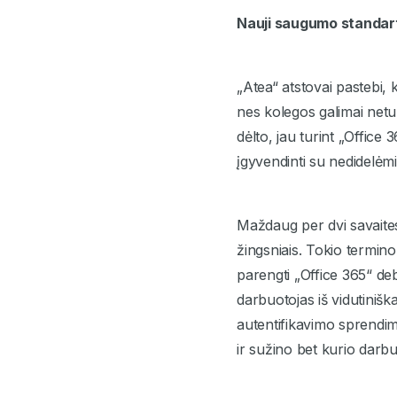
Nauji saugumo standart
„Atea“ atstovai pastebi,
nes kolegos galimai netur
dėlto, jau turint „Office
įgyvendinti su nedidelėmis
Maždaug per dvi savaites 
žingsniais. Tokio termino
parengti „Office 365“ de
darbuotojas iš vidutinišk
autentifikavimo sprendim
ir sužino bet kurio darbuo