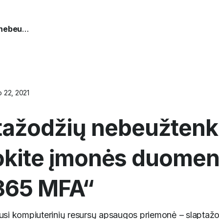
Tik slaptažodžių nebeužtenka – apsaugokite įmonės duomenis su „Office 365 MFA“
 22, 2021
ptažodžių nebeužtenk
kite įmonės duomen
 365 MFA“
litusi kompiuterinių resursų apsaugos priemonė – slaptažo