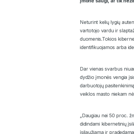
Įmonė saugi, ar tik nežin
Neturint kelių lygių aut
vartotojo vardu ir slaptaž
duomenis.Tokios kiberne
identifikuojamos arba iden
Dar vienas svarbus niuan
dydžio įmonės vengia įsi
darbuotojų pasitenkinimą
veiklos masto niekam nėra
„Daugiau nei 50 proc. žm
didindami kibernetinių įs
įsilaužiama ir pradedama 