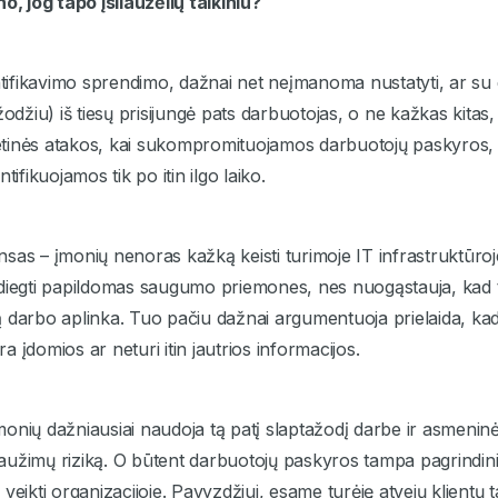
o, jog tapo įsilaužėlių taikiniu?
entifikavimo sprendimo, dažnai net neįmanoma nustatyti, ar su 
odžiu) iš tiesų prisijungė pats darbuotojas, o ne kažkas kitas, 
tinės atakos, kai sukompromituojamos darbuotojų paskyros,
tifikuojamos tik po itin ilgo laiko.
sas – įmonių nenoras kažką keisti turimoje IT infrastruktūroj
diegti papildomas saugumo priemones, nes nuogąstauja, kad t
 darbo aplinka. Tuo pačiu dažnai argumentuoja prielaida, kad
 įdomios ar neturi itin jautrios informacijos.
onių dažniausiai naudoja tą patį slaptažodį darbe ir asmenin
ilaužimų riziką. O būtent darbuotojų paskyros tampa pagrindini
veikti organizacijoje. Pavyzdžiui, esame turėję atvejų klientų t