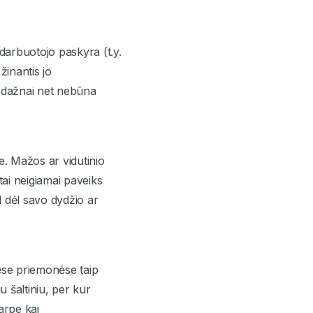
darbuotojo paskyra (t.y.
žinantis jo
 dažnai net nebūna
e. Mažos ar vidutinio
ai neigiamai paveiks
 dėl savo dydžio ar
ėse priemonėse taip
u šaltiniu, per kur
arpe kai