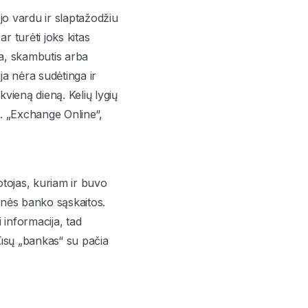
ojo vardu ir slaptažodžiu
r turėti joks kitas
ra, skambutis arba
ja nėra sudėtinga ir
vieną dieną. Kelių lygių
z. „Exchange Online“,
otojas, kuriam ir buvo
ninės banko sąskaitos.
 informacija, tad
mūsų „bankas“ su pačia