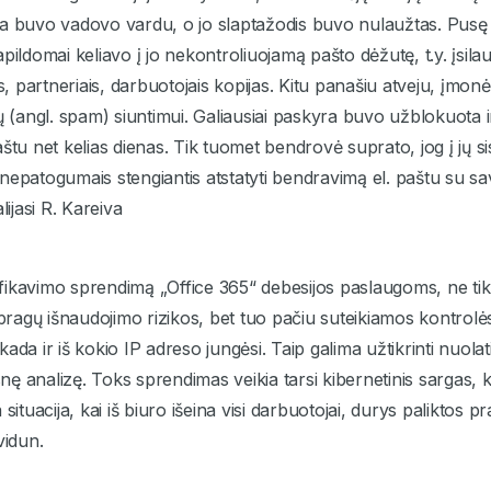
ra buvo vadovo vardu, o jo slaptažodis buvo nulaužtas. Pus
pildomai keliavo į jo nekontroliuojamą pašto dėžutę, t.y. įsilauž
is, partneriais, darbuotojais kopijas. Kitu panašiu atveju, įmo
(angl. spam) siuntimui. Galiausiai paskyra buvo užblokuota i
štu net kelias dienas. Tik tuomet bendrovė suprato, jog į jų si
epatogumais stengiantis atstatyti bendravimą el. paštu su savo 
lijasi R. Kareiva
ntifikavimo sprendimą „Office 365“ debesijos paslaugoms, ne t
agų išnaudojimo rizikos, bet tuo pačiu suteikiamos kontrolė
s, kada ir iš kokio IP adreso jungėsi. Taip galima užtikrinti nu
esnę analizę. Toks sprendimas veikia tarsi kibernetinis sargas,
situacija, kai iš biuro išeina visi darbuotojai, durys paliktos pr
 vidun.