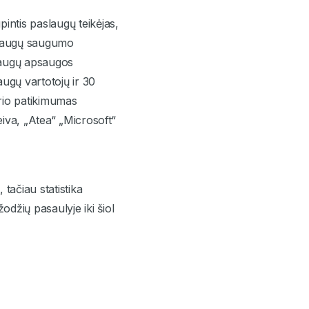
pintis paslaugų teikėjas,
aslaugų saugumo
slaugų apsaugos
ugų vartotojų ir 30
urio patikimumas
iva, „Atea“ „Microsoft“
tačiau statistika
odžių pasaulyje iki šiol