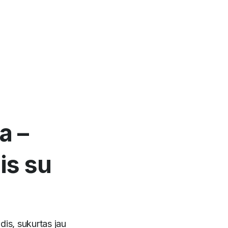
a –
is su
dis, sukurtas jau