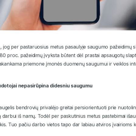
ia, jog per pastaruosius metus pasaulyje saugumo pažeidimų s
80 proc. pažeidimų įvyksta būtent dėl prastai apsaugotų slapt
kankama priemone įmonės duomenų saugumui ir veiklos integ
dotojai nepasirūpina didesniu saugumu
ugelis bendrovių privalėjo greitai persiorientuoti prie nuotolini
ą darbui iš namų. Todėl per paskutinius metus pastebimai išau
kis. Tuo pačiu darbo vietos tapo dar labiau atviros įvairioms