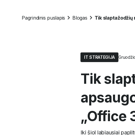
Pagrindinis puslapis
Blogas
IT STRATEGIJA
Gruodžio
Tik sla
apsaugo
„Office
Iki šiol labiausiai pap