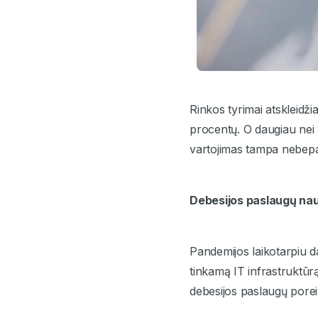
Rinkos tyrimai atskleidž
procentų. O daugiau nei 
vartojimas tampa nebepa
Debesijos paslaugų nau
Pandemijos laikotarpiu da
tinkamą IT infrastruktūr
debesijos paslaugų porei