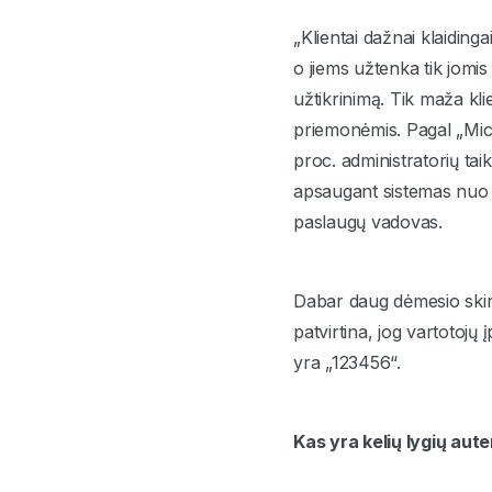
„Klientai dažnai klaiding
o jiems užtenka tik jomi
užtikrinimą. Tik maža kl
priemonėmis. Pagal „Micr
proc. administratorių ta
apsaugant sistemas nuo n
paslaugų vadovas.
Dabar daug dėmesio skiri
patvirtina, jog vartotojų 
yra „123456“.
Kas yra kelių lygių aute