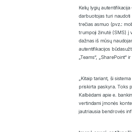
Kelių lygių autentifikaci
darbuotojas turi naudoti 
trečias asmuo (pvz.: mob
trumpoji žinutė (SMS) į v
dažnas iš mūsų naudojamė
autentifikacijos būdasužt
„Teams“, „SharePoint“ ir
„Kitaip tariant, ši siste
priskirta paskyra. Toks 
Kalbėdami apie e. bankini
vertindami įmonės kontek
jautriausia bendrovės in