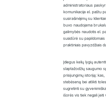
administratoriaus pasky
komunikacija el. paštu pa
susirašinėjimų su klienta
buvo naudojama brukalų 
galimybės naudotis el. pa
susidūrė su papildomais n
praktiniais pavyzdžiais da
Įdiegus kelių lygių aute
slaptažodžių saugumo spr
prisijungimų istoriją: ka
stebėseną bei atlikti tol
sugretinti su gyvenimiška 
išorės vis tiek negali įeiti