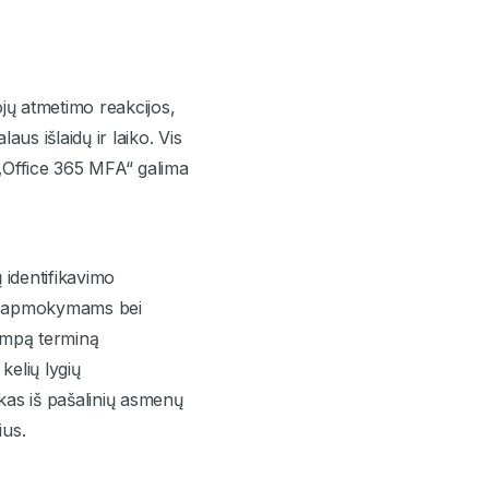
jų atmetimo reakcijos,
us išlaidų ir laiko. Vis
ą „Office 365 MFA“ galima
 identifikavimo
ojų apmokymams bei
rumpą terminą
kelių lygių
žkas iš pašalinių asmenų
ius.