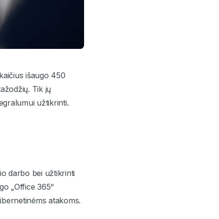
kaičius išaugo 450
ažodžių. Tik jų
ralumui užtikrinti.
o darbo bei užtikrinti
go „Office 365“
 kibernetinėms atakoms.