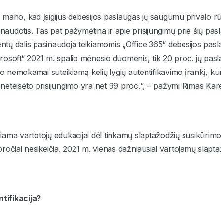
ai mano, kad įsigijus debesijos paslaugas jų saugumu privalo rū
s naudotis. Tas pat pažymėtina ir apie prisijungimų prie šių p
ientų dalis pasinaudoja teikiamomis „Office 365“ debesijos pa
osoft“ 2021 m. spalio mėnesio duomenis, tik 20 proc. jų pasla
iko nemokamai suteikiamą kelių lygių autentifikavimo įrankį, k
eteisėto prisijungimo yra net 99 proc.“, – pažymi Rimas Kare
ama vartotojų edukacijai dėl tinkamų slaptažodžių susikūrimo, 
įpročiai nesikeičia. 2021 m. vienas dažniausiai vartojamų slaptaž
ntifikacija?