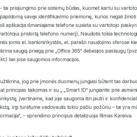
ja – tai prisijungimo prie sistemų būdas, kuomet kartu su vartot
papildomą savęs identifikavimo priemonę, kurios negali žinoti a
ili aplikacija išmaniajame telefone susieta su vartotojo pasky
artotojui priskirtą telefono numerį). Naudotis tokia technologi
s jomis el. bankininkystės, el. parašo naudojimo sferose kiek
ikrina saugią prieigą prie „Office 365“ debesijos paslaugų (pv
 kt.) bei jose saugomos informacijos.
ma užtikrina, jog prie įmonės duomenų jungiasi būtent tas darbu
pat principas taikomas ir su „ „Smart ID“ jungiantis prie asme
nkystę, įvertiname, kad joje saugoma itin jautri ir konfidenciali
stą, irgi turėtume vadovautis tokiu pačiu požūriu – tai yra 
formacija“, – sprendimo principus detalizuoja Rimas Kareiva.