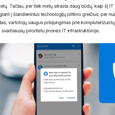
etų. Tačiau, per tiek metų atrasta daug būdų, kaip šį 
lgiant į šiandieninius technologijų plitimo greičius, per 
tas, vartotojų saugus prisijungimas prie kompiuterizuotų 
varbiausių prioritetu įmonės IT infrastruktūroje.