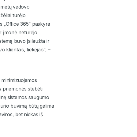
ę metų vadovo
ėliai turėjo
nės „Office 365“ paskyra
r įmonė neturėjo
stemą buvo įsilaužta ir
klientais, tiekėjais“, –
ik minimizuojamos
s priemonės stebėti
olatinę sistemos saugumo
 kurio buvimą būtų galima
aviros, bet niekas iš