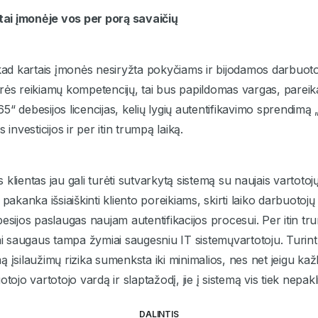
ai įmonėje vos per porą savaičių
 kad kartais įmonės nesiryžta pokyčiams ir bijodamos darbuoto
ės reikiamų kompetencijų, tai bus papildomas vargas, pareikala
 365“ debesijos licencijas, kelių lygių autentifikavimo sprendim
 investicijos ir per itin trumpą laiką.
klientas jau gali turėti sutvarkytą sistemą su naujais vartotojų
 pakanka išsiaiškinti kliento poreikiams, skirti laiko darbuot
besijos paslaugas naujam autentifikacijos procesui. Per itin t
ai saugaus tampa žymiai saugesniu IT sistemųvartotoju. Turint 
ą įsilaužimų rizika sumenksta iki minimalios, nes net jeigu ka
tojo vartotojo vardą ir slaptažodį, jie į sistemą vis tiek nepakl
DALINTIS