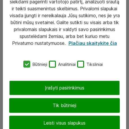
siekdami pagerinti vartotojo patirtį, analizuoti srautą
ir teikti suasmenintus skelbimus. Privalomi slapukai
visada įjungti ir nereikalauja Jūsų sutikimo, nes jie yra
būtini mūsų svetainei. Galite sutikti su visais arba tik
Sprendimai ir paslaugos
privalomais slapukais ir valdyti savo pasirinkimus
spustelėdami žemiau, arba bet kuriuo metu
Paslaugos
Privatumo nustatymuose.
Plačiau skaitykite čia
Sprendimai
Įgyvendinti projektai
Būtinieji
Analitiniai
Tiksliniai
Atea ekspertų patarimai verslui
Įrašyti pasirinkimus
UAB „ATEA“
eShop@atea.lt
Tik būtinieji
J. Rutkausko g. 6, Vilnius
Leisti visus slapukus
Atea kontaktai