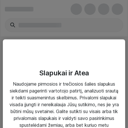
Slapukai ir Atea
Sprendimai ir paslaugos
Naudojame pirmosios ir trečiosios šalies slapukus
siekdami pagerinti vartotojo patirtį, analizuoti srautą
Paslaugos
ir teikti suasmenintus skelbimus. Privalomi slapukai
Sprendimai
visada įjungti ir nereikalauja Jūsų sutikimo, nes jie yra
būtini mūsų svetainei. Galite sutikti su visais arba tik
Įgyvendinti projektai
privalomais slapukais ir valdyti savo pasirinkimus
Atea ekspertų patarimai verslui
spustelėdami žemiau, arba bet kuriuo metu