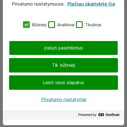
Privatumo nustatymuose.
Plačiau skaitykite čia
UAB „ATEA“
eShop@atea.lt
Būtinieji
Analitiniai
Tiksliniai
J. Rutkausko g. 6, Vilnius
Atea kontaktai
Įrašyti pasirinkimus
Aplankykite mus
Tik būtinieji
LinkedIn
Leisti visus slapukus
Facebook
Renginiai
Privatumo nustatymai
Apie Atea