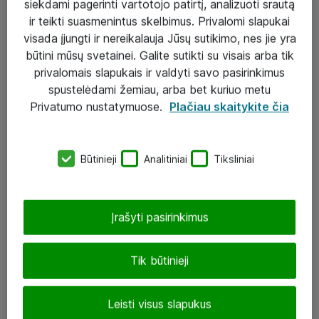
siekdami pagerinti vartotojo patirtį, analizuoti srautą
ir teikti suasmenintus skelbimus. Privalomi slapukai
visada įjungti ir nereikalauja Jūsų sutikimo, nes jie yra
būtini mūsų svetainei. Galite sutikti su visais arba tik
Sprendimai ir paslaugos
privalomais slapukais ir valdyti savo pasirinkimus
spustelėdami žemiau, arba bet kuriuo metu
Paslaugos
Privatumo nustatymuose.
Plačiau skaitykite čia
Sprendimai
Įgyvendinti projektai
Būtinieji
Analitiniai
Tiksliniai
Atea ekspertų patarimai verslui
Įrašyti pasirinkimus
UAB „ATEA“
eShop@atea.lt
Tik būtinieji
J. Rutkausko g. 6, Vilnius
Leisti visus slapukus
Atea kontaktai