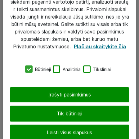
siekdami pagerinti vartotojo patirtį, analizuoti srautą
ir teikti suasmenintus skelbimus. Privalomi slapukai
visada įjungti ir nereikalauja Jūsų sutikimo, nes jie yra
būtini mūsų svetainei. Galite sutikti su visais arba tik
Sprendimai ir paslaugos
privalomais slapukais ir valdyti savo pasirinkimus
spustelėdami žemiau, arba bet kuriuo metu
Paslaugos
Privatumo nustatymuose.
Plačiau skaitykite čia
Sprendimai
Įgyvendinti projektai
Būtinieji
Analitiniai
Tiksliniai
Atea ekspertų patarimai verslui
Įrašyti pasirinkimus
UAB „ATEA“
eShop@atea.lt
Tik būtinieji
J. Rutkausko g. 6, Vilnius
Leisti visus slapukus
Atea kontaktai